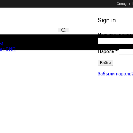
Склад: г.
Sign in
Имя пользовате
ЛЯРНЫЕ ЗАПРОСЫ
М
вг СИП
Обязат
Пароль
*
Войти
Забыли пароль