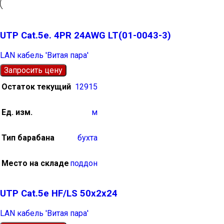
UTP Cat.5е. 4PR 24AWG LT(01-0043-3)
LAN кабель 'Витая пара'
Запросить цену
Остаток текущий
12915
Ед. изм.
м
Тип барабана
бухта
Место на складе
поддон
UTP Cat.5e HF/LS 50х2х24
LAN кабель 'Витая пара'