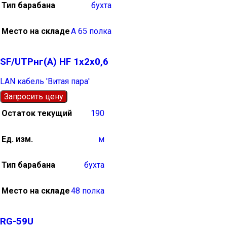
Тип барабана
бухта
Место на складе
А 65 полка
SF/UTPнг(А) HF 1х2х0,6
LAN кабель 'Витая пара'
Запросить цену
Остаток текущий
190
Ед. изм.
м
Тип барабана
бухта
Место на складе
48 полка
RG-59U