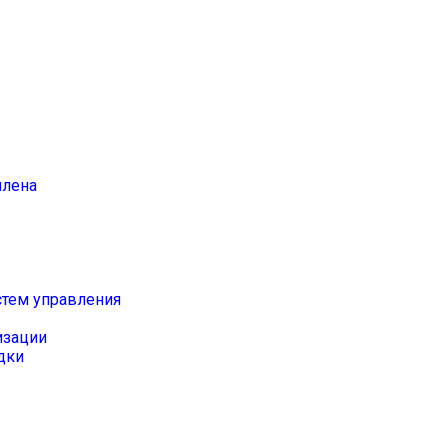
илена
стем управления
изации
дки