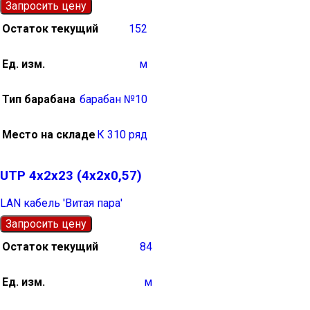
Запросить цену
Остаток текущий
152
Ед. изм.
м
Тип барабана
барабан №10
Место на складе
К 310 ряд
UTP 4х2х23 (4х2х0,57)
LAN кабель 'Витая пара'
Запросить цену
Остаток текущий
84
Ед. изм.
м