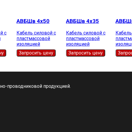
АВБШв 4х50
АВБШв 4х35
АВБШв
й с
Кабель силовой с
Кабель силовой с
Кабель
й
пластмассовой
пластмассовой
пластм
изоляцией
изоляцией
изоляц
ну
Запросить цену
Запросить цену
Запро
ьно-проводниковой продукцией.