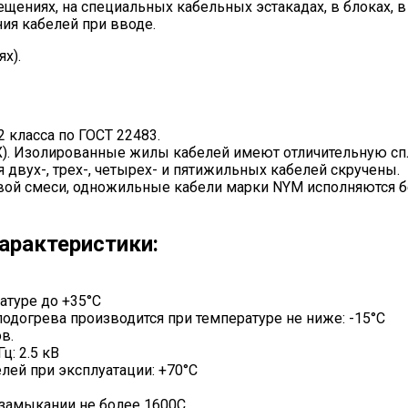
щениях, на специальных кабельных эстакадах, в блоках, 
ия кабелей при вводе.
х).
 класса по ГОСТ 22483.
ВХ). Изолированные жилы кабелей имеют отличительную с
двух-, трех-, четырех- и пятижильных кабелей скручены.
вой смеси, одножильные кабели марки NYM исполняются бе
арактеристики:
атуре до +35°С
одогрева производится при температуре не ниже: -15°С
в.
: 2.5 кВ
лей при эксплуатации: +70°С
замыкании не более 1600С