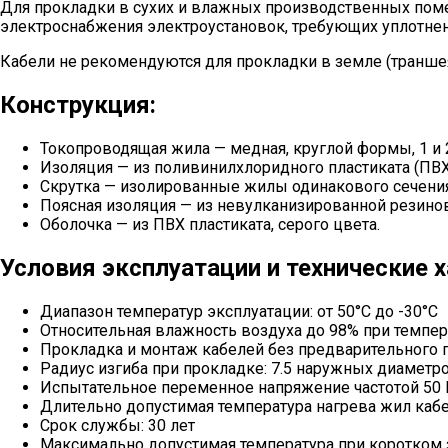
Для прокладки в сухих и влажных производственных поме
электроснабжения электроустановок, требующих уплотнен
Кабели не рекомендуются для прокладки в земле (траншея
Конструкция:
Токопроводящая жила — медная, круглой формы, 1 и 2
Изоляция — из поливинилхлоридного пластиката (П
Скрутка — изолированные жилы одинакового сечения 
Поясная изоляция — из невулканизированной резино
Оболочка — из ПВХ пластиката, серого цвета.
Условия эксплуатации и технические х
Диапазон температур эксплуатации: от 50°С до -30°С
Относительная влажность воздуха до 98% при темпер
Прокладка и монтаж кабелей без предварительного п
Радиус изгиба при прокладке: 7.5 наружных диаметро
Испытательное переменное напряжение частотой 50 Гц
Длительно допустимая температура нагрева жил кабе
Срок службы: 30 лет
Максимально допустимая температура при коротком 