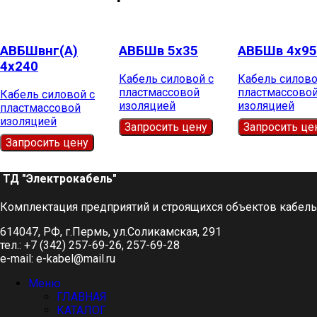
АВБШвнг(А)
АВБШв 5х35
АВБШв 4х95
4х240
Кабель силовой с
Кабель силово
пластмассовой
пластмассово
Кабель силовой с
изоляцией
изоляцией
пластмассовой
изоляцией
Запросить цену
Запросить це
Запросить цену
ТД "Электрокабель"​
Комплектация предприятий и строящихся объектов кабел
614047, РФ, г.Пермь, ул.Соликамская, 291
тел.: +7 (342) 257-69-26, 257-69-28
e-mail: e-kabel@mail.ru
Меню
ГЛАВНАЯ
КАТАЛОГ