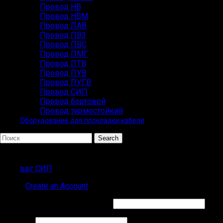
Провод НВ
Провод НВМ
Провод ПАВ
Провод ПВ3
Провод ПВС
Провод ПМГ
Провод ПТВ
Провод ПУВ
Провод ПУГВ
Провод СИП
Провод бортовой
Провод термостойкий
Оборудование для прокладки кабеля
Search
Популярные запросы
ввг СИП
Sign in
Create an Account
Обязательно
Имя пользователя или Email
*
Обязательно
Пароль
*