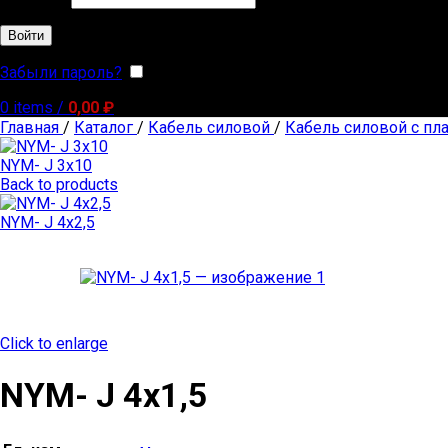
Войти
Забыли пароль?
Запомнить меня
0
items
/
0,00
₽
Главная
/
Каталог
/
Кабель силовой
/
Кабель силовой с пл
NYM- J 3х10
Back to products
NYM- J 4х2,5
Click to enlarge
NYM- J 4х1,5