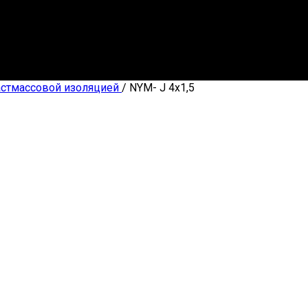
астмассовой изоляцией
/
NYM- J 4х1,5