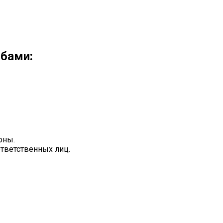
обами:
оны.
ответственных лиц.