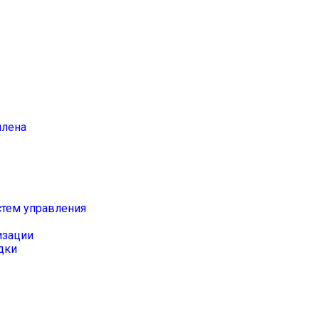
илена
стем управления
изации
дки