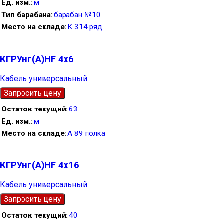
Ед. изм.
м
Тип барабана
барабан №10
Место на складе
К 314 ряд
КГРУнг(А)HF 4х6
Кабель универсальный
Запросить цену
Остаток текущий
63
Ед. изм.
м
Место на складе
А 89 полка
КГРУнг(А)HF 4х16
Кабель универсальный
Запросить цену
Остаток текущий
40