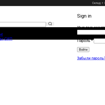
Склад: г.
Sign in
Имя пользовате
ярные запросы
М
вг СИП
Обязат
Пароль
*
Войти
Забыли пароль