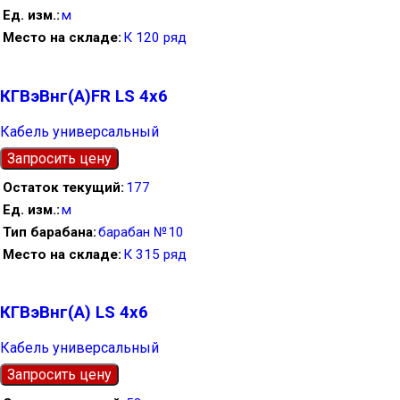
Ед. изм.
м
Место на складе
К 120 ряд
КГВэВнг(А)FR LS 4х6
Кабель универсальный
Запросить цену
Остаток текущий
177
Ед. изм.
м
Тип барабана
барабан №10
Место на складе
К 315 ряд
КГВэВнг(А) LS 4х6
Кабель универсальный
Запросить цену