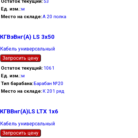
Остаток текущий
53
Ед. изм.
м
Место на складе
А 20 полка
КГВэВнг(А) LS 3х50
Кабель универсальный
Запросить цену
Остаток текущий
1061
Ед. изм.
м
Тип барабана
Барабан №20
Место на складе
К 201 ряд
КГВВнг(А)LS LTX 1х6
Кабель универсальный
Запросить цену