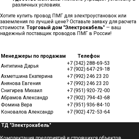
различных условиях.
Хотите купить провод ПМГ для электроустановок или
заземления по лучшей цене? Оставьте заявку для расчета
стоимости.
Торговый дом "Электрокабель"
— ваш
надежный поставщик проводов ПМГ в России!
Менеджеры по продажам
Телефон
+7 (342) 288-69-53
Антипина Дарья
+7 (902) 647-29-18
Ахметшина Екатерина
+7 (992) 246 23 20
Анянова Евгения
+7 (992) 246 23 20
Снигирев Михаил
+7 (951) 920-72-00
Абрамов Александр
+7 (902) 794-43-68
Фомина Вера
+7 (951) 936-84-10
Коновалов Александр
+7 (902) 472-53-64
ТД "Электрокабель"​
Комплектация предприятий и строящихся объектов