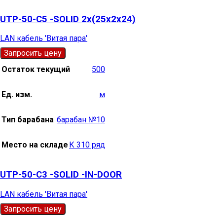
UTP-50-С5 -SOLID 2х(25х2х24)
LAN кабель 'Витая пара'
Запросить цену
Остаток текущий
500
Ед. изм.
м
Тип барабана
барабан №10
Место на складе
К 310 ряд
UTP-50-С3 -SOLID -IN-DOOR
LAN кабель 'Витая пара'
Запросить цену