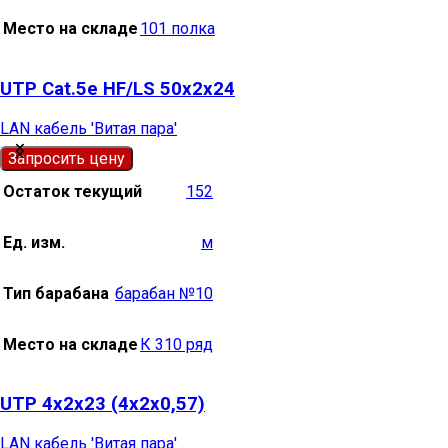
Место на складе
101 полка
UTP Cat.5e HF/LS 50х2х24
LAN кабель 'Витая пара'
Запросить цену
Остаток текущий
152
Ед. изм.
м
Тип барабана
барабан №10
Место на складе
К 310 ряд
UTP 4х2х23 (4х2х0,57)
LAN кабель 'Витая пара'