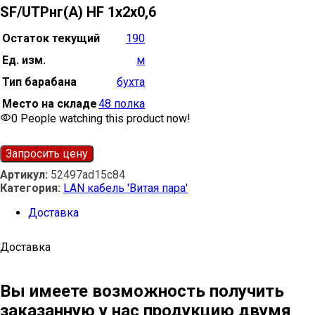
SF/UTPнг(А) HF 1х2х0,6
Остаток текущий
190
Ед. изм.
м
Тип барабана
бухта
Место на складе
48 полка
0
People watching this product now!
Запросить цену
Артикул:
52497ad15c84
Категория:
LAN кабель 'Витая пара'
Доставка
Доставка
Вы имеете возможность получить
заказанную у нас продукцию двумя