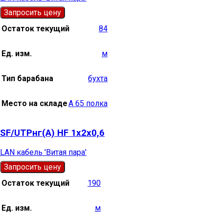
Запросить цену
Остаток текущий
84
Ед. изм.
м
Тип барабана
бухта
Место на складе
А 65 полка
SF/UTPнг(А) HF 1х2х0,6
LAN кабель 'Витая пара'
Запросить цену
Остаток текущий
190
Ед. изм.
м