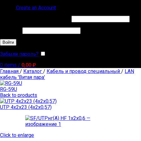
Sign in
Create an Account
Обязательно
Имя пользователя или Email
*
Обязательно
Пароль
*
Войти
Забыли пароль?
Запомнить меня
0
items
/
0,00
₽
Главная
/
Каталог
/
Кабель и провод специальный
/
LAN
кабель 'Витая пара'
RG-59U
Back to products
UTP 4х2х23 (4х2х0,57)
Click to enlarge