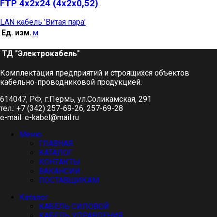
FTP 4х2х24 (4х2х0,52)
LAN кабель 'Витая пара'
Ед. изм.
м
ТД "Электрокабель"​
Комплектация предприятий и строящихся объектов
кабельно-проводниковой продукцией.
614047, РФ, г.Пермь, ул.Соликамская, 291
тел.: +7 (342) 257-69-26, 257-69-28
e-mail: e-kabel@mail.ru
Меню
ГЛАВНАЯ
КАТАЛОГ
КОНТАКТЫ
ВАКАНСИИ
ПОСТАВЩИКАМ
Каталог
КАБЕЛЬ СИЛОВОЙ
КАБЕЛЬ УПРАВЛЕНИЯ