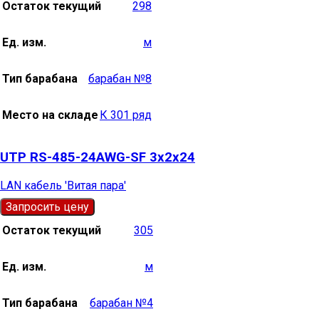
Остаток текущий
298
Ед. изм.
м
Тип барабана
барабан №8
Место на складе
К 301 ряд
UTP RS-485-24AWG-SF 3х2х24
LAN кабель 'Витая пара'
Запросить цену
Остаток текущий
305
Ед. изм.
м
Тип барабана
барабан №4