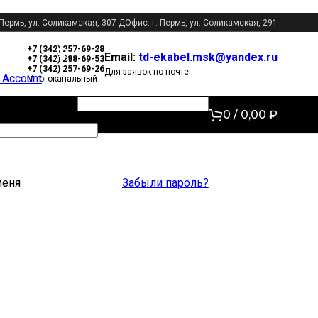
 Пермь, ул. Соликамская, 307 Д
Офис: г. Пермь, ул. Соликамская, 291
+7 (342) 257-69-28
Email:
td-ekabel.msk@yandex.ru
+7 (342) 288-69-53
+7 (342) 257-69-26
Для заявок по почте
 Account
Многоканальный
Обязательно
ля или Email
*
0
/
0,00
₽
ельно
Забыли пароль?
меня