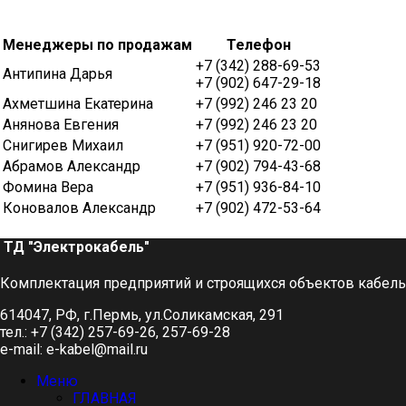
Менеджеры по продажам
Телефон
+7 (342) 288-69-53
Антипина Дарья
+7 (902) 647-29-18
Ахметшина Екатерина
+7 (992) 246 23 20
Анянова Евгения
+7 (992) 246 23 20
Снигирев Михаил
+7 (951) 920-72-00
Абрамов Александр
+7 (902) 794-43-68
Фомина Вера
+7 (951) 936-84-10
Коновалов Александр
+7 (902) 472-53-64
ТД "Электрокабель"​
Комплектация предприятий и строящихся объектов кабел
614047, РФ, г.Пермь, ул.Соликамская, 291
тел.: +7 (342) 257-69-26, 257-69-28
e-mail: e-kabel@mail.ru
Меню
ГЛАВНАЯ