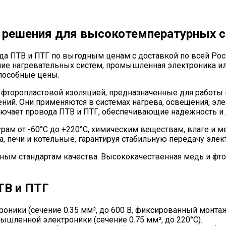
е решения для высокотемпературных 
да ПТВ и ПТГ по выгодным ценам с доставкой по всей Ро
ние нагревательных систем, промышленная электроника и
пособные цены.
 фторопластовой изоляцией, предназначенные для работы 
ий. Они применяются в системах нагрева, освещения, элек
ючает провода ПТВ и ПТГ, обеспечивающие надежность и 
рам от -60°C до +220°C, химическим веществам, влаге и м
а, печи и котельные, гарантируя стабильную передачу элек
ным стандартам качества. Высококачественная медь и фт
ТВ и ПТГ
роники (сечение 0.35 мм², до 600 В, фиксированный монтаж
ышленной электроники (сечение 0.75 мм², до 220°C).