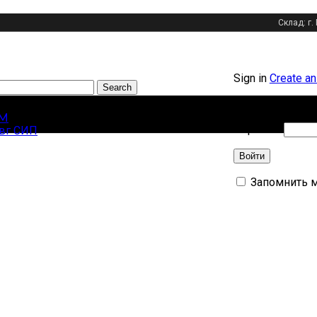
Склад: г.
Sign in
Create an
Search
Имя пользовате
ярные запросы
М
Обязат
Пароль
*
вг СИП
Войти
Запомнить 