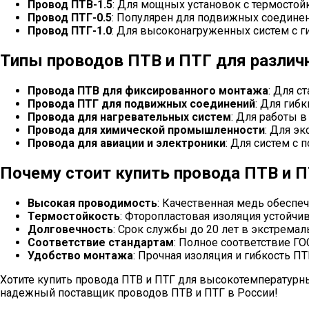
Провод ПТВ-1.5
: Для мощных установок с термостой
Провод ПТГ-0.5
: Популярен для подвижных соединени
Провод ПТГ-1.0
: Для высоконагруженных систем с ги
Типы проводов ПТВ и ПТГ для различ
Провода ПТВ для фиксированного монтажа
: Для с
Провода ПТГ для подвижных соединений
: Для гиб
Провода для нагревательных систем
: Для работы в
Провода для химической промышленности
: Для эк
Провода для авиации и электроники
: Для систем с
Почему стоит купить провода ПТВ и П
Высокая проводимость
: Качественная медь обеспе
Термостойкость
: Фторопластовая изоляция устойчив
Долговечность
: Срок службы до 20 лет в экстремал
Соответствие стандартам
: Полное соответствие Г
Удобство монтажа
: Прочная изоляция и гибкость П
Хотите купить провода ПТВ и ПТГ для высокотемпературны
надежный поставщик проводов ПТВ и ПТГ в России!