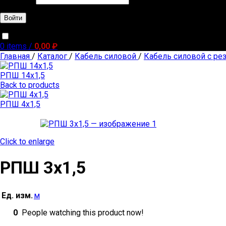
Войти
Запомнить меня
0
items
/
0,00
₽
Главная
/
Каталог
/
Кабель силовой
/
Кабель силовой с ре
РПШ 14х1,5
Back to products
РПШ 4х1,5
Click to enlarge
РПШ 3х1,5
Ед. изм.
м
0
People watching this product now!