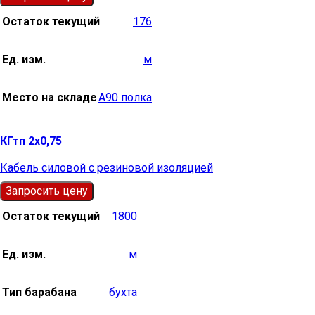
Остаток текущий
176
Ед. изм.
м
Место на складе
А90 полка
КГтп 2х0,75
Кабель силовой с резиновой изоляцией
Запросить цену
Остаток текущий
1800
Ед. изм.
м
Тип барабана
бухта