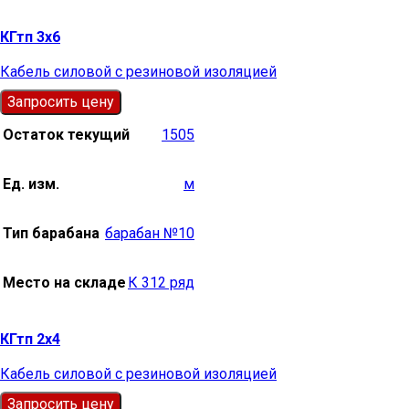
КГтп 3х6
Кабель силовой с резиновой изоляцией
Запросить цену
Остаток текущий
1505
Ед. изм.
м
Тип барабана
барабан №10
Место на складе
К 312 ряд
КГтп 2х4
Кабель силовой с резиновой изоляцией
Запросить цену