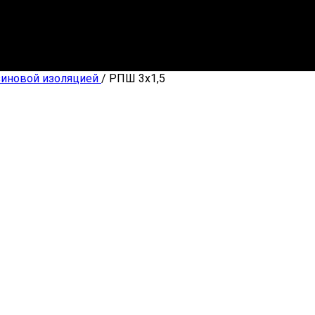
зиновой изоляцией
/
РПШ 3х1,5