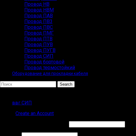
Провод НВ
Провод НВМ
Провод ПАВ
Провод ПВ3
Провод ПВС
Провод ПМГ
Провод ПТВ
Провод ПУВ
Провод ПУГВ
Провод СИП
Провод бортовой
Провод термостойкий
Оборудование для прокладки кабеля
Search
ПОПУЛЯРНЫЕ ЗАПРОСЫ
ввг СИП
Sign in
Create an Account
Обязательно
Имя пользователя или Email
*
Обязательно
Пароль
*