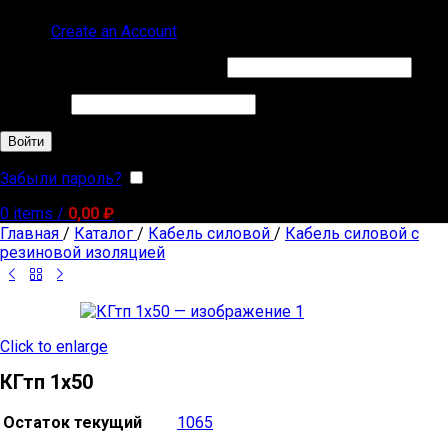
Sign in
Create an Account
Обязательно
Имя пользователя или Email
*
Обязательно
Пароль
*
Войти
Забыли пароль?
Запомнить меня
0
items
/
0,00
₽
Главная
/
Каталог
/
Кабель силовой
/
Кабель силовой с
резиновой изоляцией
Click to enlarge
КГтп 1х50
Остаток текущий
1065