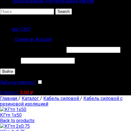
Оборудование для прокладки кабеля
Search
ПОПУЛЯРНЫЕ ЗАПРОСЫ
ввг СИП
Sign in
Create an Account
Обязательно
Имя пользователя или Email
*
Обязательно
Пароль
*
Войти
Забыли пароль?
Запомнить меня
0
items
/
0,00
₽
Главная
/
Каталог
/
Кабель силовой
/
Кабель силовой с
резиновой изоляцией
КГтп 1х50
Back to products