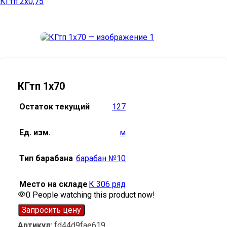
КГтп 2х0,75
КГтп 1х70
Остаток текущий
127
Ед. изм.
м
Тип барабана
барабан №10
Место на складе
К 306 ряд
0
People watching this product now!
Запросить цену
Артикул:
fd44d9fae619