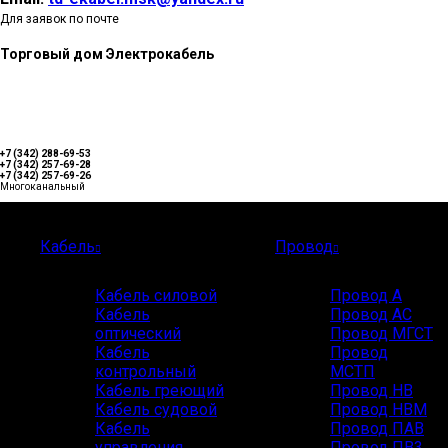
Для заявок по почте
Торговый дом Электрокабель
+7 (342) 288-69-53
+7 (342) 257-69-28
+7 (342) 257-69-26
Многоканальный
Каталог
Кабель
Провод
Кабель силовой
Провод А
Кабель
Провод АС
оптический
Провод МГСТ
Кабель
Провод
контрольный
МСТП
Кабель греющий
Провод НВ
Кабель судовой
Провод НВМ
Кабель
Провод ПАВ
управления
Провод ПВ3