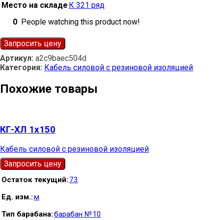
Место на складе
К 321 ряд
0
People watching this product now!
Запросить цену
Артикул:
a2c9baec504d
Категория:
Кабель силовой с резиновой изоляцией
Похожие товары
КГ-ХЛ 1х150
Кабель силовой с резиновой изоляцией
Запросить цену
Остаток текущий
73
Ед. изм.
м
Тип барабана
барабан №10