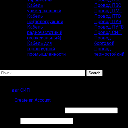
Кабель
Провод ПВС
универсальный
Провод ПМГ
Кабель
Провод ПТВ
нефтепогружной
Провод ПУВ
Кабель
Провод ПУГВ
радиочастотный
Провод СИП
(коаксиальный)
Провод
Кабель для
бортовой
горнорудной
Провод
промышленности
термостойкий
Search
ПОПУЛЯРНЫЕ ЗАПРОСЫ
ввг СИП
Sign in
Create an Account
Обязательно
Имя пользователя или Email
*
Обязательно
Пароль
*