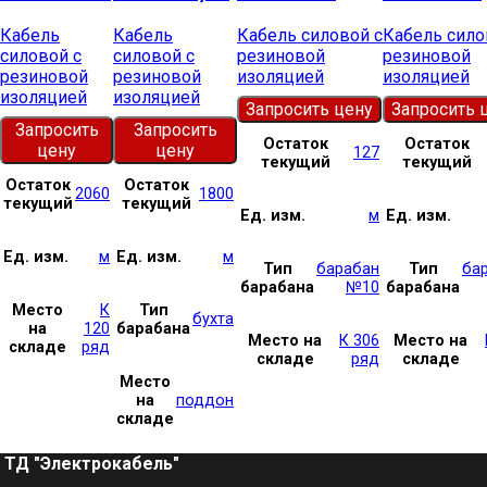
Кабель
Кабель
Кабель силовой с
Кабель сило
силовой с
силовой с
резиновой
резиновой
резиновой
резиновой
изоляцией
изоляцией
изоляцией
изоляцией
Запросить цену
Запросить 
Запросить
Запросить
Остаток
Остаток
цену
цену
127
текущий
текущий
Остаток
Остаток
2060
1800
текущий
текущий
Ед. изм.
м
Ед. изм.
Ед. изм.
м
Ед. изм.
м
Тип
барабан
Тип
ба
барабана
№10
барабана
Место
К
Тип
бухта
на
120
барабана
Место на
К 306
Место на
складе
ряд
складе
ряд
складе
Место
на
поддон
складе
ТД "Электрокабель"​