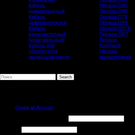
Кабель
Провод ПВС
универсальный
Провод ПМГ
Кабель
Провод ПТВ
нефтепогружной
Провод ПУВ
Кабель
Провод ПУГВ
радиочастотный
Провод СИП
(коаксиальный)
Провод
Кабель для
бортовой
горнорудной
Провод
промышленности
термостойкий
Search
Популярные запросы
ВВГ СИП
Sign in
Create an Account
Обязательно
Имя пользователя или Email
*
Обязательно
Пароль
*