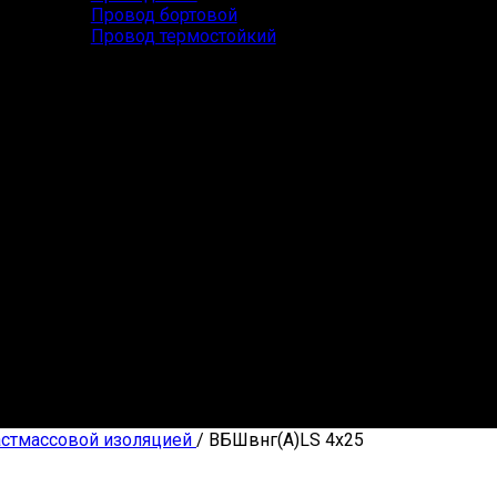
Провод бортовой
Провод термостойкий
астмассовой изоляцией
/
ВБШвнг(А)LS 4х25