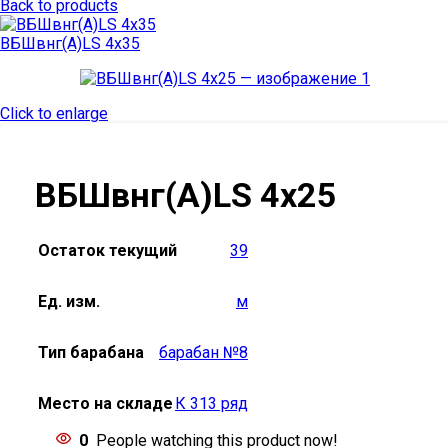
Back to products
ВБШвнг(А)LS 4х35
Click to enlarge
ВБШвнг(А)LS 4х25
Остаток текущий
39
Ед. изм.
м
Тип барабана
барабан №8
Место на складе
К 313 ряд
0
People watching this product now!