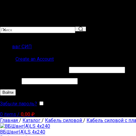
ПОПУЛЯРНЫЕ ЗАПРОСЫ
ввг СИП
Sign in
Create an Account
Обязательно
Имя пользователя или Email
*
Обязательно
Пароль
*
Войти
Забыли пароль?
Запомнить меня
0
items
/
0,00
₽
Главная
/
Каталог
/
Кабель силовой
/
Кабель силовой с пл
ВБШвнг(А)LS 4х240