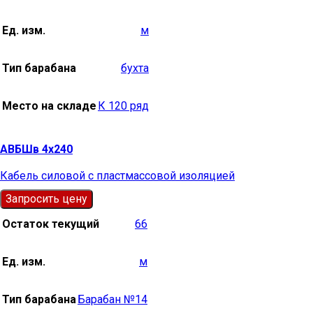
Ед. изм.
м
Тип барабана
бухта
Место на складе
К 120 ряд
АВБШв 4х240
Кабель силовой с пластмассовой изоляцией
Запросить цену
Остаток текущий
66
Ед. изм.
м
Тип барабана
Барабан №14