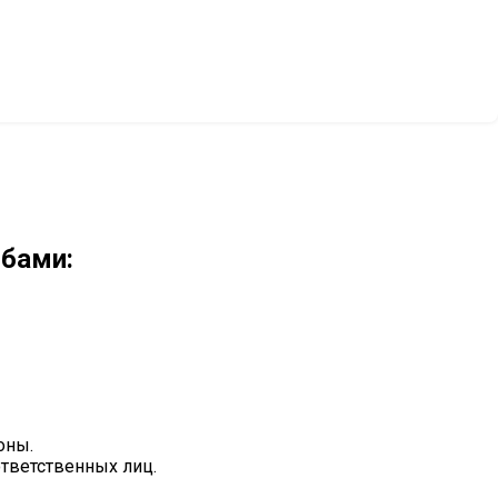
обами:
оны.
ответственных лиц.