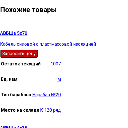
Похожие товары
АВБШв 5х70
Кабель силовой с пластмассовой изоляцией
Запросить цену
Остаток текущий
1007
Ед. изм.
м
Тип барабана
Барабан №20
Место на складе
К 120 ряд
АВБШв 4х35