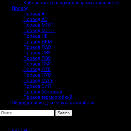
Кабель для горнорудной промышленности
Провод
Провод А
Провод АС
Провод МГСТ
Провод МСТП
Провод НВ
Провод НВМ
Провод ПАВ
Провод ПВ3
Провод ПВС
Провод ПМГ
Провод ПТВ
Провод ПУВ
Провод ПУГВ
Провод СИП
Провод бортовой
Провод термостойкий
Оборудование для прокладки кабеля
Search
Популярные запросы
ввг СИП