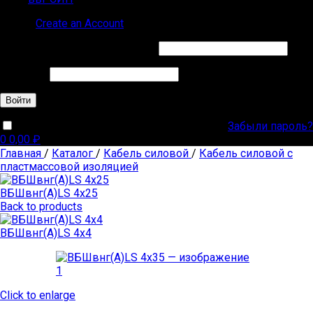
Sign in
Create an Account
Обязательно
Имя пользователя или Email
*
Обязательно
Пароль
*
Войти
Забыли пароль?
Запомнить меня
0
0,00
₽
Главная
/
Каталог
/
Кабель силовой
/
Кабель силовой с
пластмассовой изоляцией
ВБШвнг(А)LS 4х25
Back to products
ВБШвнг(А)LS 4х4
Click to enlarge