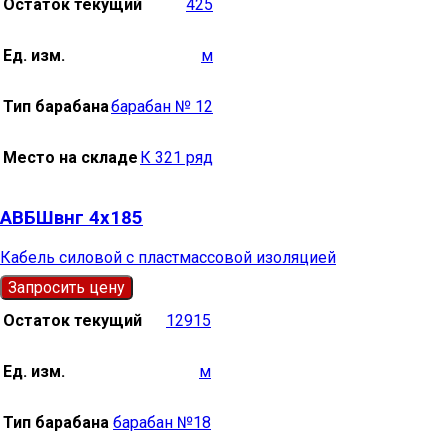
Остаток текущий
425
Ед. изм.
м
Тип барабана
барабан № 12
Место на складе
К 321 ряд
АВБШвнг 4х185
Кабель силовой с пластмассовой изоляцией
Запросить цену
Остаток текущий
12915
Ед. изм.
м
Тип барабана
барабан №18