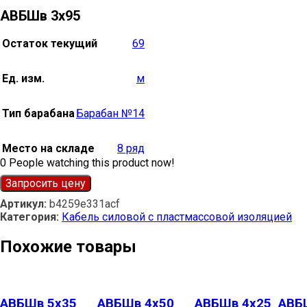
АВБШв 3х95
Остаток текущий
69
Ед. изм.
м
Тип барабана
Барабан №14
Место на складе
8 ряд
0
People watching this product now!
Запросить цену
Артикул:
b4259e331acf
Категория:
Кабель силовой с пластмассовой изоляцией
Похожие товары
АВБШв 5х35
АВБШв 4х50
АВБШв 4х25
АВБ