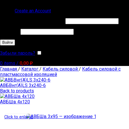
Sign in
Create an Account
Обязательно
Имя пользователя или Email
*
Обязательно
Пароль
*
Войти
Забыли пароль?
Запомнить меня
0
items
/
0,00
₽
Главная
/
Каталог
/
Кабель силовой
/
Кабель силовой с
пластмассовой изоляцией
АВБВнг(А)LS 3х240-6
Back to products
АВБШв 4х120
Click to enlarge