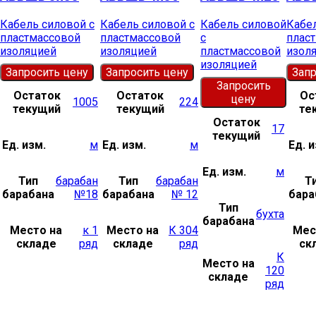
Кабель силовой с
Кабель силовой с
Кабель силовой
Кабел
пластмассовой
пластмассовой
с
плас
изоляцией
изоляцией
пластмассовой
изол
изоляцией
Запросить цену
Запросить цену
Запр
Запросить
Остаток
Остаток
Ос
цену
1005
224
текущий
текущий
те
Остаток
17
текущий
Ед. изм.
м
Ед. изм.
м
Ед. и
Ед. изм.
м
Тип
барабан
Тип
барабан
Т
барабана
№18
барабана
№ 12
бара
Тип
бухта
барабана
Место на
к 1
Место на
К 304
Мес
складе
ряд
складе
ряд
ск
К
Место на
120
складе
ряд