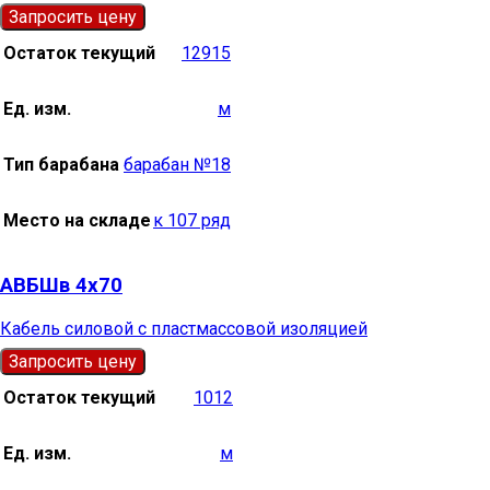
Запросить цену
Остаток текущий
12915
Ед. изм.
м
Тип барабана
барабан №18
Место на складе
к 107 ряд
АВБШв 4х70
Кабель силовой с пластмассовой изоляцией
Запросить цену
Остаток текущий
1012
Ед. изм.
м