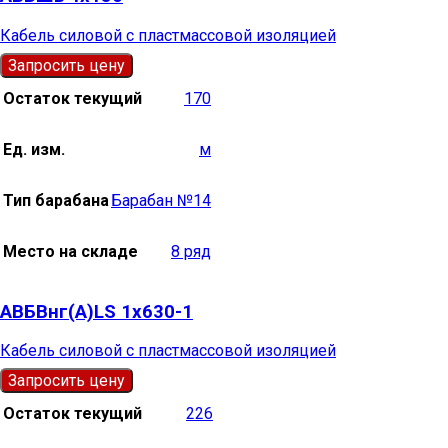
Кабель силовой с пластмассовой изоляцией
Запросить цену
Остаток текущий
170
Ед. изм.
м
Тип барабана
Барабан №14
Место на складе
8 ряд
АВБВнг(А)LS 1х630-1
Кабель силовой с пластмассовой изоляцией
Запросить цену
Остаток текущий
226