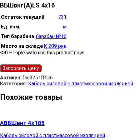
ВБШвнг(А)LS 4х16
Остаток текущий
731
Ед. изм.
м
Тип барабана
барабан №16
Место на складе
К 209 ряд
0
People watching this product now!
Запросить цену
Артикул:
fad3251ff5c6
Категория:
Кабель силовой с пластмассовой изоляцией
Похожие товары
АВБШвнг 4х185
Кабель силовой с пластмассовой изоляцией