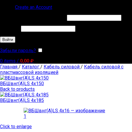
Sign in
Create an Account
Обязательно
Имя пользователя или Email
*
Обязательно
Пароль
*
Войти
Забыли пароль?
Запомнить меня
0
items
/
0,00
₽
Главная
/
Каталог
/
Кабель силовой
/
Кабель силовой с
пластмассовой изоляцией
ВБШвнг(А)LS 4х150
Back to products
ВБШвнг(А)LS 4х185
Click to enlarge