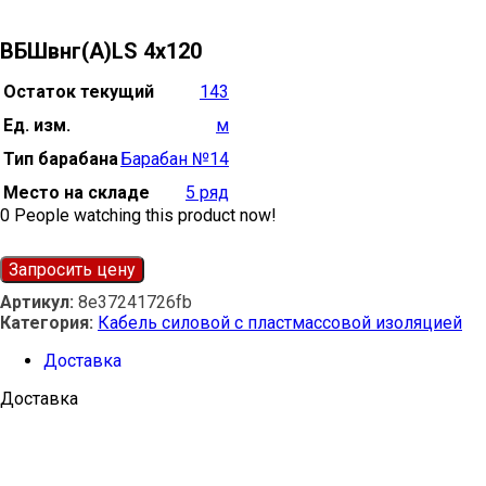
ВБШвнг(А)LS 4х120
Остаток текущий
143
Ед. изм.
м
Тип барабана
Барабан №14
Место на складе
5 ряд
0
People watching this product now!
Запросить цену
Артикул:
8e37241726fb
Категория:
Кабель силовой с пластмассовой изоляцией
Доставка
Доставка