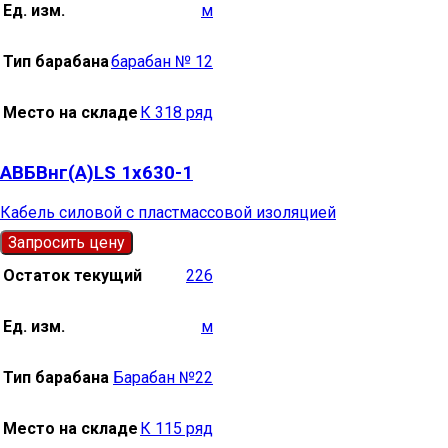
Ед. изм.
м
Тип барабана
барабан № 12
Место на складе
К 318 ряд
АВБВнг(А)LS 1х630-1
Кабель силовой с пластмассовой изоляцией
Запросить цену
Остаток текущий
226
Ед. изм.
м
Тип барабана
Барабан №22
Место на складе
К 115 ряд