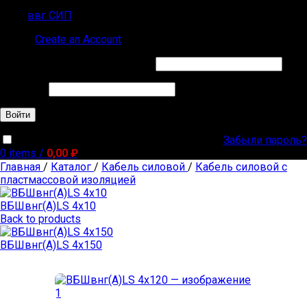
ввг СИП
Sign in
Create an Account
Обязательно
Имя пользователя или Email
*
Обязательно
Пароль
*
Войти
Забыли пароль?
Запомнить меня
0
items
/
0,00
₽
Главная
/
Каталог
/
Кабель силовой
/
Кабель силовой с
пластмассовой изоляцией
ВБШвнг(А)LS 4х10
Back to products
ВБШвнг(А)LS 4х150