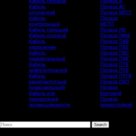
Кабель силовой
Провод А
Кабель
Провод АС
оптический
Провод МГСТ
Кабель
Провод
контрольный
МСТП
Кабель греющий
Провод НВ
Кабель судовой
Провод НВМ
Кабель
Провод ПАВ
управления
Провод ПВ3
Кабель
Провод ПВС
универсальный
Провод ПМГ
Кабель
Провод ПТВ
нефтепогружной
Провод ПУВ
Кабель
Провод ПУГВ
радиочастотный
Провод СИП
(коаксиальный)
Провод
Кабель для
бортовой
горнорудной
Провод
промышленности
термостойкий
Search
Популярные запросы