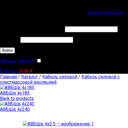
Sign in
Create an Account
Обязательно
Имя пользователя или Email
*
Обязательно
Пароль
*
Войти
Забыли пароль?
Запомнить меня
0
items
/
0,00
₽
Главная
/
Каталог
/
Кабель силовой
/
Кабель силовой с
пластмассовой изоляцией
АВБШв 4х185
Back to products
АВБШв 4х240