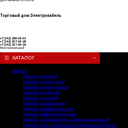
Для заявок по почте
Торговый дом Электрокабель
+7 (342) 288-69-53
+7 (342) 257-69-28
+7 (342) 257-69-26
Многоканальный
КАТАЛОГ
Кабель
Кабель силовой
Кабель оптический
Кабель контрольный
Кабель греющий
Кабель судовой
Кабель управления
Кабель универсальный
Кабель нефтепогружной
Кабель радиочастотный (коаксиальный)
Кабель для горнорудной промышленности