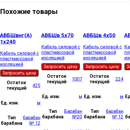
Похожие товары
АВБШвнг(А)
АВБШв 5х70
АВБШв 4х50
А
1х240
Кабель силовой с
Кабель силовой с
Ка
пластмассовой
пластмассовой
пл
Кабель силовой с
изоляцией
изоляцией
из
пластмассовой
изоляцией
Запросить цену
Запросить цену
З
Запросить цену
Остаток
Остаток
1007
224
текущий
текущий
Остаток
425
текущий
Ед. изм.
м
Ед. изм.
м
Ед
Ед. изм.
м
Тип
Барабан
Тип
барабан
барабана
№20
барабана
№ 12
б
Тип
барабан
барабана
№ 12