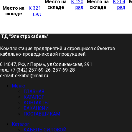
Место на
К 120
Место на
К 304
М
складе
ряд
складе
ряд
Место на
К 321
складе
ряд
ТД "Электрокабель"​
Комплектация предприятий и строящихся объектов
кабельно-проводниковой продукцией.
614047, РФ, г.Пермь, ул.Соликамская, 291
тел.: +7 (342) 257-69-26, 257-69-28
e-mail: e-kabel@mail.ru
Меню
ГЛАВНАЯ
КАТАЛОГ
КОНТАКТЫ
ВАКАНСИИ
ПОСТАВЩИКАМ
Каталог
КАБЕЛЬ СИЛОВОЙ