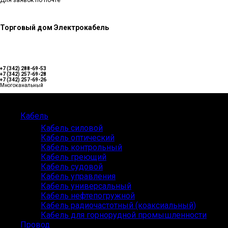
Для заявок по почте
Торговый дом Электрокабель
+7 (342) 288-69-53
+7 (342) 257-69-28
+7 (342) 257-69-26
Многоканальный
Каталог
Кабель
Кабель силовой
Кабель оптический
Кабель контрольный
Кабель греющий
Кабель судовой
Кабель управления
Кабель универсальный
Кабель нефтепогружной
Кабель радиочастотный (коаксиальный)
Кабель для горнорудной промышленности
Провод