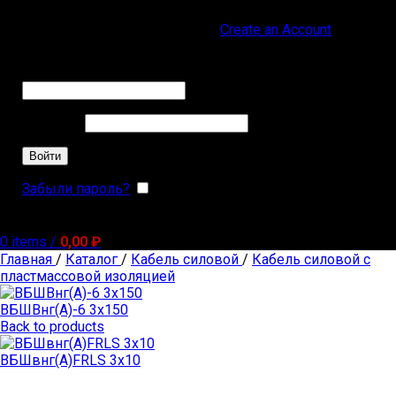
Sign in
Create an Account
Обязательно
Имя пользователя или Email
*
Обязательно
Пароль
*
Войти
Забыли пароль?
Запомнить меня
0
items
/
0,00
₽
Главная
/
Каталог
/
Кабель силовой
/
Кабель силовой с
пластмассовой изоляцией
ВБШВнг(А)-6 3х150
Back to products
ВБШвнг(А)FRLS 3х10