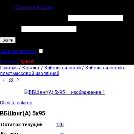
Sign in
Create an Account
Обязательно
Имя пользователя или Email
*
Обязательно
Пароль
*
Войти
Забыли пароль?
Запомнить меня
0
items
/
0,00
₽
Главная
/
Каталог
/
Кабель силовой
/
Кабель силовой с
пластмассовой изоляцией
Click to enlarge
ВБШвнг(А) 5х95
Остаток текущий
130
Ед. изм.
м