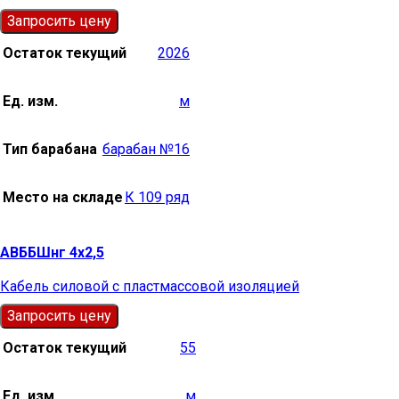
Запросить цену
Остаток текущий
2026
Ед. изм.
м
Тип барабана
барабан №16
Место на складе
К 109 ряд
АВББШнг 4х2,5
Кабель силовой с пластмассовой изоляцией
Запросить цену
Остаток текущий
55
Ед. изм.
м