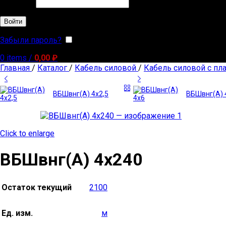
Обязательно
Пароль
*
Войти
Забыли пароль?
Запомнить меня
0
items
/
0,00
₽
Главная
/
Каталог
/
Кабель силовой
/
Кабель силовой с пл
ВБШвнг(А) 4х2,5
ВБШвнг(А) 
Click to enlarge
ВБШвнг(А) 4х240
Остаток текущий
2100
Ед. изм.
м