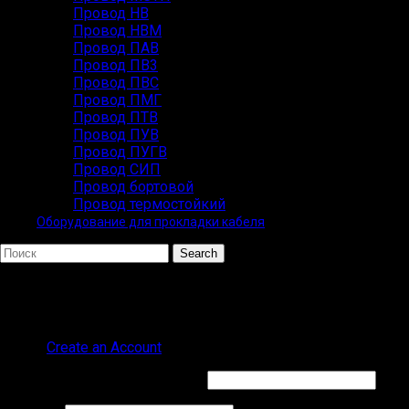
Провод НВ
Провод НВМ
Провод ПАВ
Провод ПВ3
Провод ПВС
Провод ПМГ
Провод ПТВ
Провод ПУВ
Провод ПУГВ
Провод СИП
Провод бортовой
Провод термостойкий
Оборудование для прокладки кабеля
Search
Популярные запросы
ВВГ СИП
Sign in
Create an Account
Обязательно
Имя пользователя или Email
*