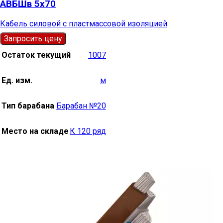
АВБШв 5х70
Кабель силовой с пластмассовой изоляцией
Запросить цену
Остаток текущий
1007
Ед. изм.
м
Тип барабана
Барабан №20
Место на складе
К 120 ряд