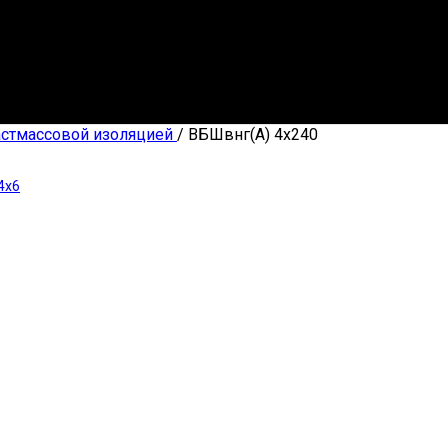
астмассовой изоляцией
/
ВБШвнг(А) 4х240
4х6