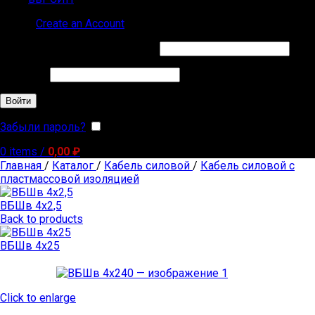
Sign in
Create an Account
Обязательно
Имя пользователя или Email
*
Обязательно
Пароль
*
Войти
Забыли пароль?
Запомнить меня
0
items
/
0,00
₽
Главная
/
Каталог
/
Кабель силовой
/
Кабель силовой с
пластмассовой изоляцией
ВБШв 4х2,5
Back to products
ВБШв 4х25
Click to enlarge