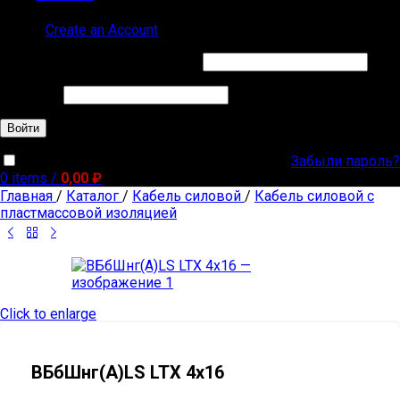
Sign in
Create an Account
Обязательно
Имя пользователя или Email
*
Обязательно
Пароль
*
Войти
Забыли пароль?
Запомнить меня
0
items
/
0,00
₽
Главная
/
Каталог
/
Кабель силовой
/
Кабель силовой с
пластмассовой изоляцией
Click to enlarge
ВБбШнг(А)LS LTX 4х16