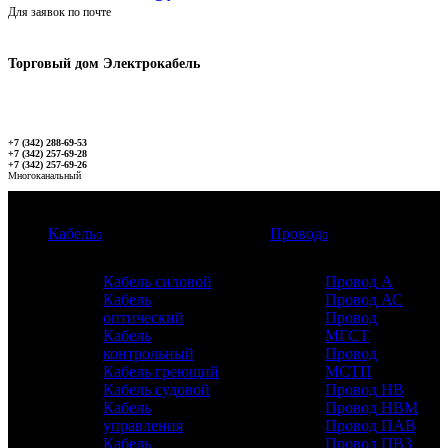
Для заявок по почте
Торговый дом Электрокабель
+7 (342) 288-69-53
+7 (342) 257-69-28
+7 (342) 257-69-26
Многоканальный
Каталог
Кабель
Провод
Кабель силовой
Провод А
Кабель
Провод АС
оптический
Провод
Кабель
МГСТ
контрольный
Провод
Кабель греющий
МСТП
Кабель судовой
Провод НВ
Кабель
Провод НВМ
управления
Провод ПАВ
Кабель
Провод ПВ3