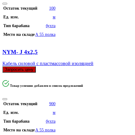
Остаток текущий
100
Ед. изм.
м
Тип барабана
бухта
Место на складе
А 55 полка
NYM- J 4х2,5
Кабель силовой с пластмассовой изоляцией
Запросить цену
Товар успешно добавлен в список предложений
Остаток текущий
900
Ед. изм.
м
Тип барабана
бухта
Место на складе
А 55 полка