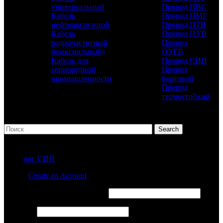
универсальный
Провод ПВС
Кабель
Провод ПМГ
нефтепогружной
Провод ПТВ
Кабель
Провод ПУВ
радиочастотный
Провод
(коаксиальный)
ПУГВ
Кабель для
Провод СИП
горнорудной
Провод
промышленности
бортовой
Провод
термостойкий
Search
Популярные запросы
ввг СИП
Sign in
Create an Account
Обязательно
Имя пользователя или Email
*
Обязательно
Пароль
*