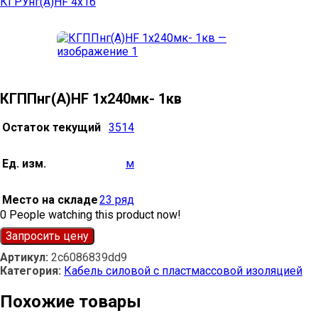
КГРУнг(А)HF 4х16
КГППнг(А)HF 1х240мк- 1кв
Остаток текущий
3514
Ед. изм.
м
Место на складе
23 ряд
0
People watching this product now!
Запросить цену
Артикул:
2c6086839dd9
Категория:
Кабель силовой с пластмассовой изоляцией
Похожие товары