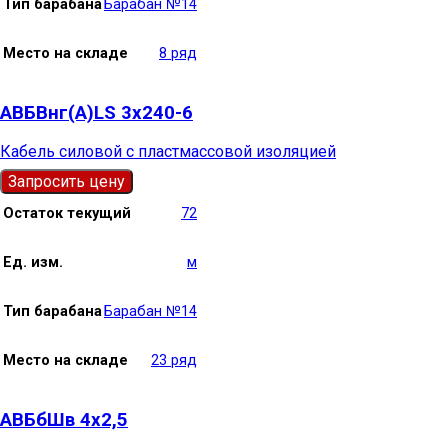
Тип барабана
Барабан №14
Место на складе
8 ряд
АВБВнг(А)LS 3х240-6
Кабель силовой с пластмассовой изоляцией
Запросить цену
Остаток текущий
72
Ед. изм.
м
Тип барабана
Барабан №14
Место на складе
23 ряд
АВБбШв 4х2,5