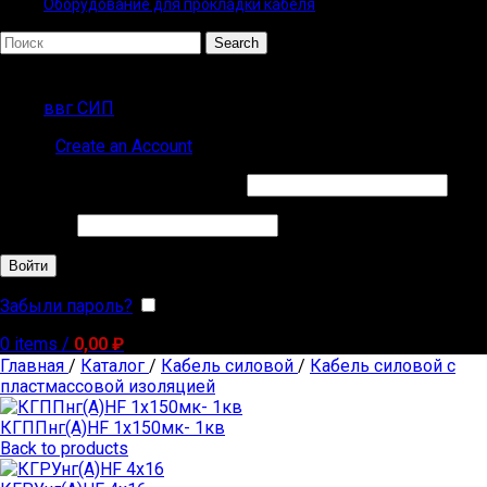
Оборудование для прокладки кабеля
Search
Популярные запросы
ввг СИП
Sign in
Create an Account
Обязательно
Имя пользователя или Email
*
Обязательно
Пароль
*
Войти
Забыли пароль?
Запомнить меня
0
items
/
0,00
₽
Главная
/
Каталог
/
Кабель силовой
/
Кабель силовой с
пластмассовой изоляцией
КГППнг(А)HF 1х150мк- 1кв
Back to products