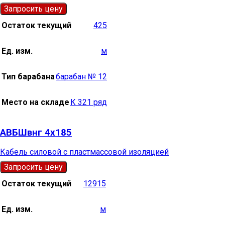
Запросить цену
Остаток текущий
425
Ед. изм.
м
Тип барабана
барабан № 12
Место на складе
К 321 ряд
АВБШвнг 4х185
Кабель силовой с пластмассовой изоляцией
Запросить цену
Остаток текущий
12915
Ед. изм.
м