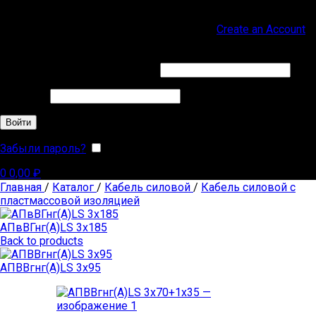
Sign in
Create an Account
Обязательно
Имя пользователя или Email
*
Обязательно
Пароль
*
Войти
Забыли пароль?
Запомнить меня
0
0,00
₽
Главная
/
Каталог
/
Кабель силовой
/
Кабель силовой с
пластмассовой изоляцией
АПвВГнг(А)LS 3х185
Back to products
АПВВгнг(А)LS 3х95