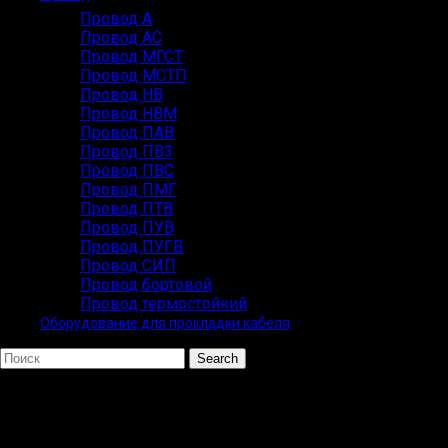
Провод А
Провод АС
Провод МГСТ
Провод МСТП
Провод НВ
Провод НВМ
Провод ПАВ
Провод ПВ3
Провод ПВС
Провод ПМГ
Провод ПТВ
Провод ПУВ
Провод ПУГВ
Провод СИП
Провод бортовой
Провод термостойкий
Оборудование для прокладки кабеля
Search
ПОПУЛЯРНЫЕ ЗАПРОСЫ
ВВГ СИП