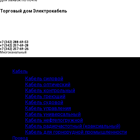
Для заявок по почте
Торговый дом Электрокабель
+7 (342) 288-69-53
+7 (342) 257-69-28
+7 (342) 257-69-26
Многоканальный
Каталог
Кабель
Кабель силовой
Кабель оптический
Кабель контрольный
Кабель греющий
Кабель судовой
Кабель управления
Кабель универсальный
Кабель нефтепогружной
Кабель радиочастотный (коаксиальный)
Кабель для горнорудной промышленности
Провод