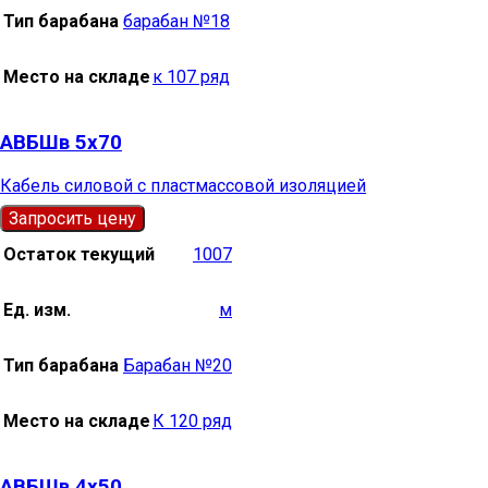
Тип барабана
барабан №18
Место на складе
к 107 ряд
АВБШв 5х70
Кабель силовой с пластмассовой изоляцией
Запросить цену
Остаток текущий
1007
Ед. изм.
м
Тип барабана
Барабан №20
Место на складе
К 120 ряд
АВБШв 4х50