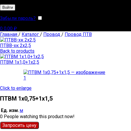
Войти
Забыли пароль?
Запомнить меня
0
0,00
₽
Главная
/
Каталог
/
Провод
/
Провод ПТВ
ПТВВ-хк 2х2,5
Back to products
ПТВМ 1х1,0+1х2,5
Click to enlarge
ПТВМ 1х0,75+1х1,5
Ед. изм.
м
0
People watching this product now!
Запросить цену