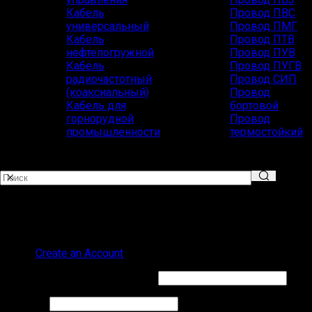
Кабель
Провод ПВС
универсальный
Провод ПМГ
Кабель
Провод ПТВ
нефтепогружной
Провод ПУВ
Кабель
Провод ПУГВ
радиочастотный
Провод СИП
(коаксиальный)
Провод
Кабель для
бортовой
горнорудной
Провод
промышленности
термостойкий
Популярные запросы
ВВГ СИП
Sign in
Create an Account
Обязательно
Имя пользователя или Email
*
Обязательно
Пароль
*