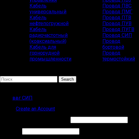
Кабель
Провод ПВС
универсальный
Провод ПМГ
Кабель
Провод ПТВ
нефтепогружной
Провод ПУВ
Кабель
Провод ПУГВ
радиочастотный
Провод СИП
(коаксиальный)
Провод
Кабель для
бортовой
горнорудной
Провод
промышленности
термостойкий
Search
ПОПУЛЯРНЫЕ ЗАПРОСЫ
ввг СИП
Sign in
Create an Account
Обязательно
Имя пользователя или Email
*
Обязательно
Пароль
*