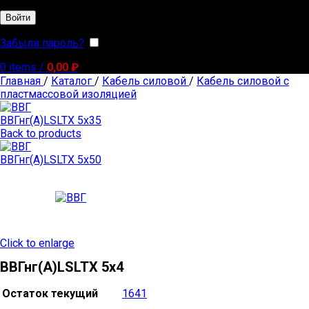
Войти
Забыли пароль?
Запомнить меня
0
items
/
0,00
₽
Главная
/
Каталог
/
Кабель силовой
/
Кабель силовой с
пластмассовой изоляцией
ВВГнг(А)LSLTX 5х35
Back to products
ВВГнг(А)LSLTX 5х50
Click to enlarge
ВВГнг(А)LSLTX 5х4
Остаток текущий
1641