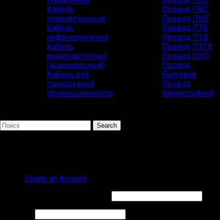
Кабель
Провод ПВС
универсальный
Провод ПМГ
Кабель
Провод ПТВ
нефтепогружной
Провод ПУВ
Кабель
Провод ПУГВ
радиочастотный
Провод СИП
(коаксиальный)
Провод
Кабель для
бортовой
горнорудной
Провод
промышленности
термостойкий
Search
Популярные запросы
ВВГ СИП
Sign in
Create an Account
Обязательно
Имя пользователя или Email
*
Обязательно
Пароль
*