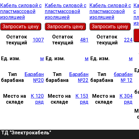
Кабель силовой с
Кабель силовой с
Кабель силовой с
Ка
пластмассовой
пластмассовой
пластмассовой
с
изоляцией
изоляцией
изоляцией
пл
из
Запросить цену
Запросить цену
Запросить цену
Остаток
Остаток
Остаток
1007
481
224
текущий
текущий
текущий
Ед. изм.
м
Ед. изм.
м
Ед. изм.
м
Е
Тип
Барабан
Тип
Барабан
Тип
барабан
барабана
№20
барабана
№22
барабана
№ 12
б
Место на
К 120
Место на
К 153
Место на
К 304
складе
ряд
складе
ряд
складе
ряд
М
ТД "Электрокабель"​