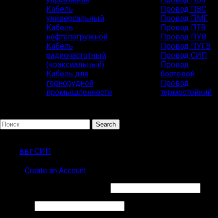
Кабель
Провод ПВС
универсальный
Провод ПМГ
Кабель
Провод ПТВ
нефтепогружной
Провод ПУВ
Кабель
Провод ПУГВ
радиочастотный
Провод СИП
(коаксиальный)
Провод
Кабель для
бортовой
горнорудной
Провод
промышленности
термостойкий
Search
Популярные запросы
ввг СИП
Sign in
Create an Account
Обязательно
Имя пользователя или Email
*
Обязательно
Пароль
*