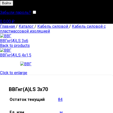
Войти
Забыли пароль?
Запомнить меня
0
0,00
₽
Главная
/
Каталог
/
Кабель силовой
/
Кабель силовой с
пластмассовой изоляцией
ВВГнг(А)LS 3х6
Back to products
ВВГнг(А)LS 4х1,5
Click to enlarge
ВВГнг(А)LS 3х70
Остаток текущий
84
Ед. изм.
м