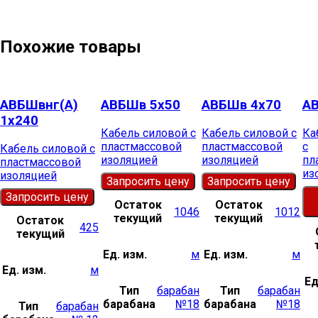
Похожие товары
АВБШвнг(А)
АВБШв 5х50
АВБШв 4х70
А
1х240
Кабель силовой с
Кабель силовой с
Ка
пластмассовой
пластмассовой
с
Кабель силовой с
изоляцией
изоляцией
пл
пластмассовой
из
изоляцией
Запросить цену
Запросить цену
Запросить цену
Остаток
Остаток
1046
1012
текущий
текущий
Остаток
425
текущий
Ед. изм.
м
Ед. изм.
м
Ед. изм.
м
Ед
Тип
барабан
Тип
барабан
барабана
№18
барабана
№18
Тип
барабан