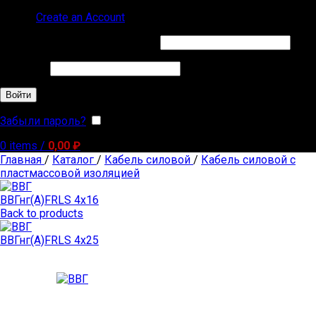
Sign in
Create an Account
Обязательно
Имя пользователя или Email
*
Обязательно
Пароль
*
Войти
Забыли пароль?
Запомнить меня
0
items
/
0,00
₽
Главная
/
Каталог
/
Кабель силовой
/
Кабель силовой с
пластмассовой изоляцией
ВВГнг(А)FRLS 4х16
Back to products
ВВГнг(А)FRLS 4х25