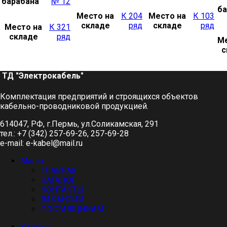
барабана
№ 12
ба
Место на
К 204
Место на
К 103
складе
ряд
складе
ряд
Место на
К 321
складе
ряд
Ме
с
ТД "Электрокабель"​
Комплектация предприятий и строящихся объектов
кабельно-проводниковой продукцией.
614047, РФ, г.Пермь, ул.Соликамская, 291
тел.: +7 (342) 257-69-26, 257-69-28
e-mail: e-kabel@mail.ru
Меню
ГЛАВНАЯ
КАТАЛОГ
КОНТАКТЫ
ВАКАНСИИ
ПОСТАВЩИКАМ
Каталог