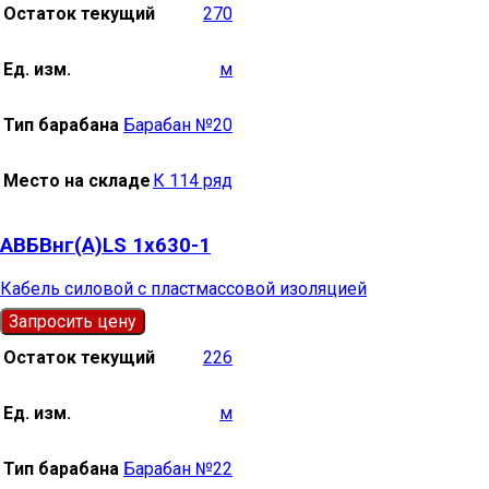
Остаток текущий
270
Ед. изм.
м
Тип барабана
Барабан №20
Место на складе
К 114 ряд
АВБВнг(А)LS 1х630-1
Кабель силовой с пластмассовой изоляцией
Запросить цену
Остаток текущий
226
Ед. изм.
м
Тип барабана
Барабан №22