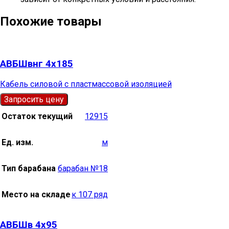
Похожие товары
АВБШвнг 4х185
Кабель силовой с пластмассовой изоляцией
Запросить цену
Остаток текущий
12915
Ед. изм.
м
Тип барабана
барабан №18
Место на складе
к 107 ряд
АВБШв 4х95