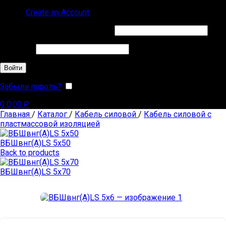
Sign in
Create an Account
Обязательно
Имя пользователя или Email
*
Обязательно
Пароль
*
Войти
Забыли пароль?
Запомнить меня
0
0,00
₽
Главная
/
Каталог
/
Кабель силовой
/
Кабель силовой с
пластмассовой изоляцией
ВБШвнг(А)LS 5х50
Back to products
ВБШвнг(А)LS 5х70