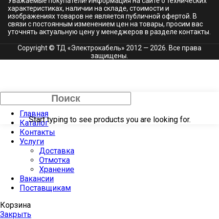
Уважаемые покупатели! Информация на сайте о технических
характеристиках, наличии на складе, стоимости и
изображениях товаров не является публичной офертой. В
связи с постоянным изменением цен на товары, просим вас
уточнять актуальную цену у менеджеров в разделе
контакты.
Copyright © ТД «Электрокабель»​ 2012 — 2026. Все права
защищены.
Закрыть
Главная
Start typing to see products you are looking for.
Каталог
Контакты
Услуги
Доставка
Отмотка
Хранение
Вакансии
Поставщикам
Корзина
Закрыть