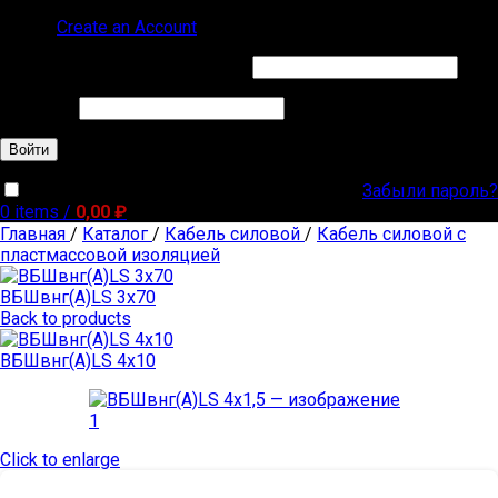
Sign in
Create an Account
Обязательно
Имя пользователя или Email
*
Обязательно
Пароль
*
Войти
Забыли пароль?
Запомнить меня
0
items
/
0,00
₽
Главная
/
Каталог
/
Кабель силовой
/
Кабель силовой с
пластмассовой изоляцией
ВБШвнг(А)LS 3х70
Back to products
ВБШвнг(А)LS 4х10
Click to enlarge