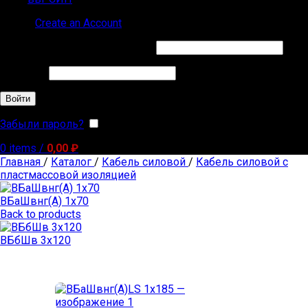
Sign in
Create an Account
Обязательно
Имя пользователя или Email
*
Обязательно
Пароль
*
Войти
Забыли пароль?
Запомнить меня
0
items
/
0,00
₽
Главная
/
Каталог
/
Кабель силовой
/
Кабель силовой с
пластмассовой изоляцией
ВБаШвнг(А) 1х70
Back to products
ВБбШв 3х120