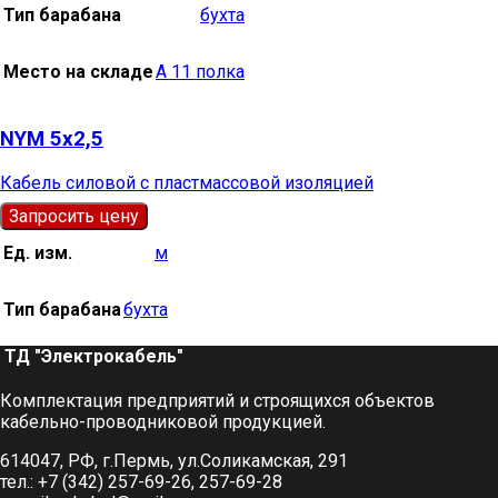
Тип барабана
бухта
Место на складе
А 11 полка
NYM 5х2,5
Кабель силовой с пластмассовой изоляцией
Запросить цену
Ед. изм.
м
Тип барабана
бухта
ТД "Электрокабель"​
Комплектация предприятий и строящихся объектов
кабельно-проводниковой продукцией.
614047, РФ, г.Пермь, ул.Соликамская, 291
тел.: +7 (342) 257-69-26, 257-69-28