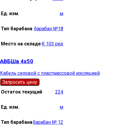
Ед. изм.
м
Тип барабана
барабан №18
Место на складе
К 103 ряд
АВБШв 4х50
Кабель силовой с пластмассовой изоляцией
Запросить цену
Остаток текущий
224
Ед. изм.
м
Тип барабана
барабан № 12