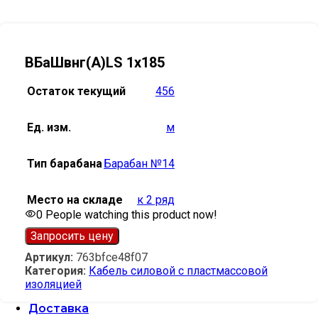
ВБаШвнг(А)LS 1х185
Остаток текущий
456
Ед. изм.
м
Тип барабана
Барабан №14
Место на складе
к 2 ряд
0
People watching this product now!
Запросить цену
Артикул:
763bfce48f07
Категория:
Кабель силовой с пластмассовой
изоляцией
Доставка