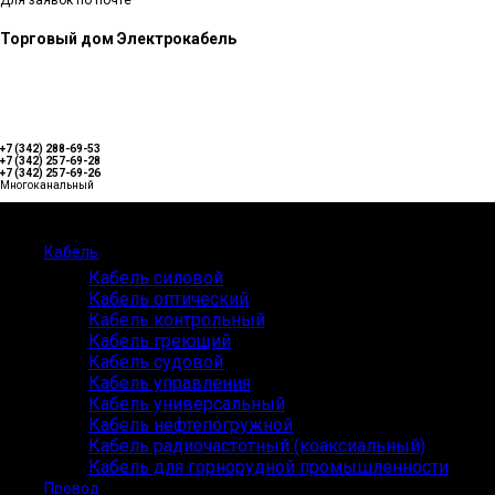
Для заявок по почте
Торговый дом Электрокабель
+7 (342) 288-69-53
+7 (342) 257-69-28
+7 (342) 257-69-26
Многоканальный
Каталог
Кабель
Кабель силовой
Кабель оптический
Кабель контрольный
Кабель греющий
Кабель судовой
Кабель управления
Кабель универсальный
Кабель нефтепогружной
Кабель радиочастотный (коаксиальный)
Кабель для горнорудной промышленности
Провод