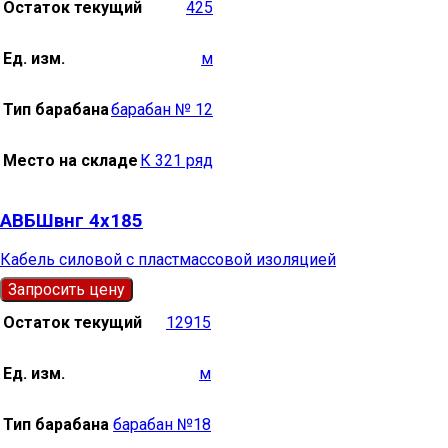
Остаток текущий
425
Ед. изм.
м
Тип барабана
барабан № 12
Место на складе
К 321 ряд
АВБШвнг 4х185
Кабель силовой с пластмассовой изоляцией
Запросить цену
Остаток текущий
12915
Ед. изм.
м
Тип барабана
барабан №18