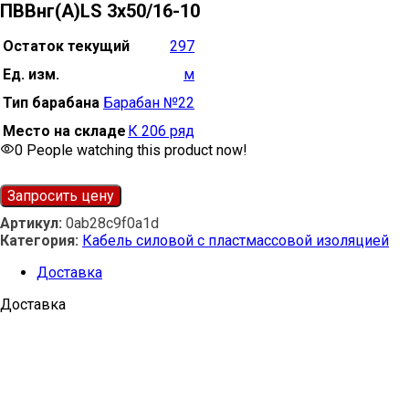
ПВВнг(А)LS 3х50/16-10
Остаток текущий
297
Ед. изм.
м
Тип барабана
Барабан №22
Место на складе
К 206 ряд
0
People watching this product now!
Запросить цену
Артикул:
0ab28c9f0a1d
Категория:
Кабель силовой с пластмассовой изоляцией
Доставка
Доставка