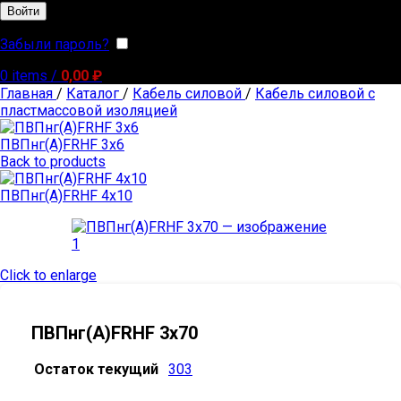
Войти
Забыли пароль?
Запомнить меня
0
items
/
0,00
₽
Главная
/
Каталог
/
Кабель силовой
/
Кабель силовой с
пластмассовой изоляцией
ПВПнг(А)FRHF 3х6
Back to products
ПВПнг(А)FRHF 4х10
Click to enlarge
ПВПнг(А)FRHF 3х70
Остаток текущий
303