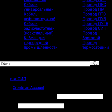
Кабель
Провод ПВС
универсальный
Провод ПМГ
Кабель
Провод ПТВ
нефтепогружной
Провод ПУВ
Кабель
Провод ПУГВ
радиочастотный
Провод СИП
(коаксиальный)
Провод
Кабель для
бортовой
горнорудной
Провод
промышленности
термостойкий
Популярные запросы
ввг СИП
Sign in
Create an Account
Обязательно
Имя пользователя или Email
*
Обязательно
Пароль
*