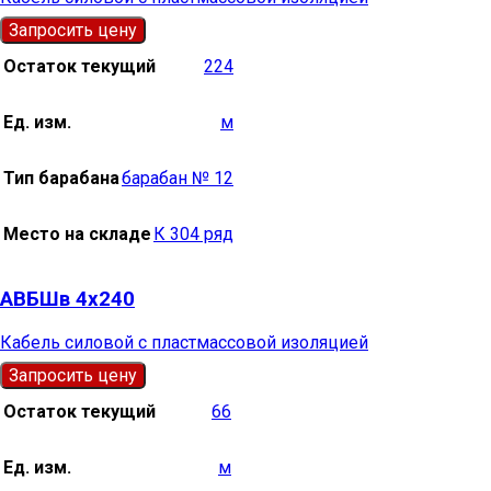
Запросить цену
Остаток текущий
224
Ед. изм.
м
Тип барабана
барабан № 12
Место на складе
К 304 ряд
АВБШв 4х240
Кабель силовой с пластмассовой изоляцией
Запросить цену
Остаток текущий
66
Ед. изм.
м