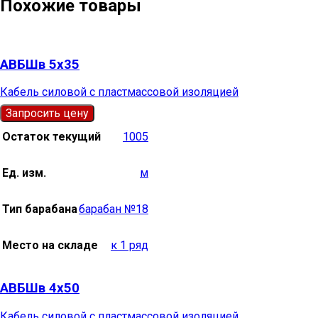
Похожие товары
АВБШв 5х35
Кабель силовой с пластмассовой изоляцией
Запросить цену
Остаток текущий
1005
Ед. изм.
м
Тип барабана
барабан №18
Место на складе
к 1 ряд
АВБШв 4х50
Кабель силовой с пластмассовой изоляцией