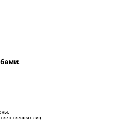
обами:
оны.
ответственных лиц.