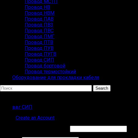
Провод МСТП
Провод НВ
Провод НВМ
Провод ПАВ
Провод ПВ3
Провод ПВС
Провод ПМГ
Провод ПТВ
Провод ПУВ
Провод ПУГВ
Провод СИП
Провод бортовой
Провод термостойкий
Оборудование для прокладки кабеля
Search
Популярные запросы
ввг СИП
Sign in
Create an Account
Обязательно
Имя пользователя или Email
*