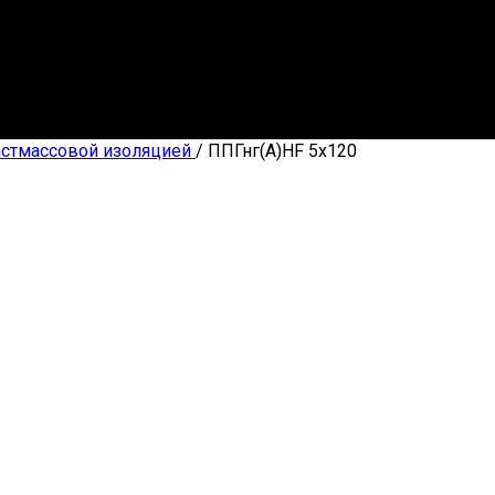
астмассовой изоляцией
/
ППГнг(А)HF 5х120