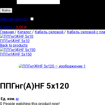
Обязательно
Пароль
*
Войти
Забыли пароль?
Запомнить меня
0
items
/
0,00
₽
Главная
/
Каталог
/
Кабель силовой
/
Кабель силовой с пл
ППГнг(А)HF 5х10
Back to products
ППГнг(А)HF 5х150
ППГнг(А)HF 5х120
Ед. изм.
м
0
People watching this product now!