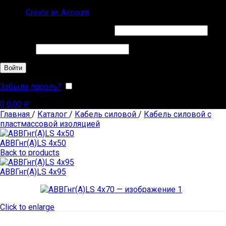
Sign in
Create an Account
Обязательно
Имя пользователя или Email
*
Обязательно
Пароль
*
Войти
Забыли пароль?
Запомнить меня
0
0,00
₽
Главная
/
Каталог
/
Кабель силовой
/
Кабель силовой с
пластмассовой изоляцией
АВВГнг(А)LS 4х50
Back to products
АВВГнг(А)LS 4х95
Click to enlarge