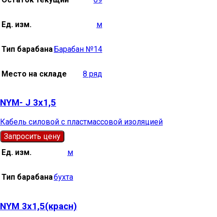
Ед. изм.
м
Тип барабана
Барабан №14
Место на складе
8 ряд
NYM- J 3х1,5
Кабель силовой с пластмассовой изоляцией
Запросить цену
Ед. изм.
м
Тип барабана
бухта
NYM 3х1,5(красн)