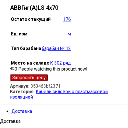
АВВГнг(А)LS 4х70
Остаток текущий
176
Ед. изм.
м
Тип барабана
барабан № 12
Место на складе
К 302 ряд
0
People watching this product now!
Запросить цену
Артикул:
353463bf2371
Категория:
Кабель силовой с пластмассовой
изоляцией
Доставка
Доставка