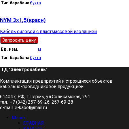
Тип барабана
бухта
NYM 3х1,5(красн)
Кабель силовой с пластмассовой изоляцией
Запросить цену
Ед. изм.
м
Тип барабана
бухта
ТД "Электрокабель"​
Комплектация предприятий и строящихся объектов
кабельно-проводниковой продукцией.
614047, РФ, г.Пермь, ул.Соликамская, 291
тел.: +7 (342) 257-69-26, 257-69-28
e-mail: e-kabel@mail.ru
Меню
ГЛАВНАЯ
КАТАЛОГ