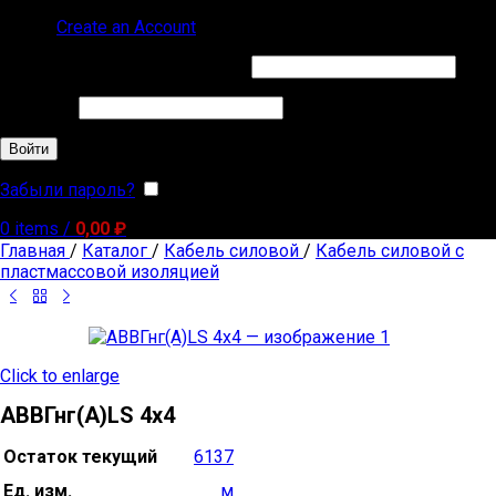
Sign in
Create an Account
Обязательно
Имя пользователя или Email
*
Обязательно
Пароль
*
Войти
Забыли пароль?
Запомнить меня
0
items
/
0,00
₽
Главная
/
Каталог
/
Кабель силовой
/
Кабель силовой с
пластмассовой изоляцией
Click to enlarge
АВВГнг(А)LS 4х4
Остаток текущий
6137
Ед. изм.
м