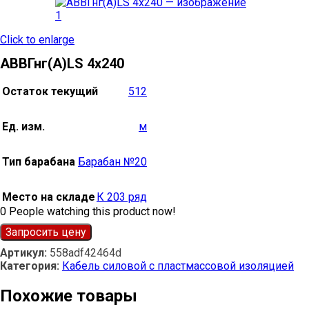
Click to enlarge
АВВГнг(А)LS 4х240
Остаток текущий
512
Ед. изм.
м
Тип барабана
Барабан №20
Место на складе
К 203 ряд
0
People watching this product now!
Запросить цену
Артикул:
558adf42464d
Категория:
Кабель силовой с пластмассовой изоляцией
Похожие товары