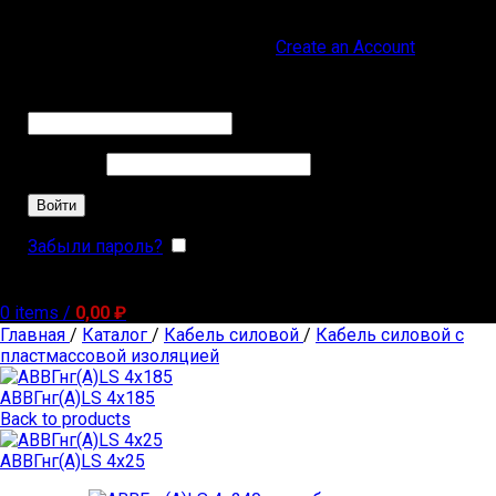
Sign in
Create an Account
Обязательно
Имя пользователя или Email
*
Обязательно
Пароль
*
Войти
Забыли пароль?
Запомнить меня
0
items
/
0,00
₽
Главная
/
Каталог
/
Кабель силовой
/
Кабель силовой с
пластмассовой изоляцией
АВВГнг(А)LS 4х185
Back to products
АВВГнг(А)LS 4х25