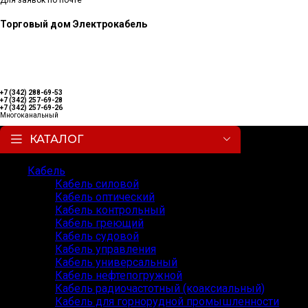
Для заявок по почте
Торговый дом Электрокабель
+7 (342) 288-69-53
+7 (342) 257-69-28
+7 (342) 257-69-26
Многоканальный
КАТАЛОГ
Кабель
Кабель силовой
Кабель оптический
Кабель контрольный
Кабель греющий
Кабель судовой
Кабель управления
Кабель универсальный
Кабель нефтепогружной
Кабель радиочастотный (коаксиальный)
Кабель для горнорудной промышленности