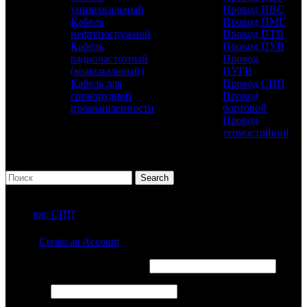
универсальный
Провод ПВС
Кабель
Провод ПМГ
нефтепогружной
Провод ПТВ
Кабель
Провод ПУВ
радиочастотный
Провод
(коаксиальный)
ПУГВ
Кабель для
Провод СИП
горнорудной
Провод
промышленности
бортовой
Провод
термостойкий
Search
ПОПУЛЯРНЫЕ ЗАПРОСЫ
ввг СИП
Sign in
Create an Account
Обязательно
Имя пользователя или Email
*
Обязательно
Пароль
*