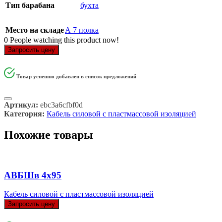
Тип барабана
бухта
Место на складе
А 7 полка
0
People watching this product now!
Запросить цену
Товар успешно добавлен в список предложений
Артикул:
ebc3a6cfbf0d
Категория:
Кабель силовой с пластмассовой изоляцией
Похожие товары
АВБШв 4х95
Кабель силовой с пластмассовой изоляцией
Запросить цену