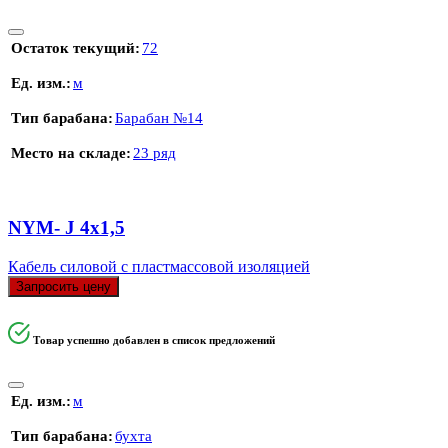
Остаток текущий
72
Ед. изм.
м
Тип барабана
Барабан №14
Место на складе
23 ряд
NYM- J 4х1,5
Кабель силовой с пластмассовой изоляцией
Запросить цену
Товар успешно добавлен в список предложений
Ед. изм.
м
Тип барабана
бухта