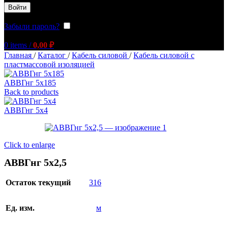
Войти
Забыли пароль?
Запомнить меня
0
items
/
0,00
₽
Главная
/
Каталог
/
Кабель силовой
/
Кабель силовой с
пластмассовой изоляцией
АВВГнг 5х185
Back to products
АВВГнг 5х4
Click to enlarge
АВВГнг 5х2,5
Остаток текущий
316
Ед. изм.
м