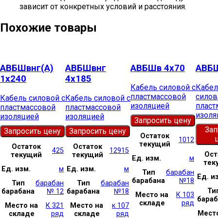
зависит от конкретных условий и расстояния.
Похожие товары
АВБШвнг(А)
АВБШвнг
АВБШв 4х70
АВБШ
1х240
4х185
Кабель силовой с
Кабел
пластмассовой
силов
Кабель силовой с
Кабель силовой с
изоляцией
пласт
пластмассовой
пластмассовой
изоля
изоляцией
изоляцией
Запросить цену
Зап
Запросить цену
Запросить цену
Остаток
1012
текущий
Остаток
Остаток
425
12915
Ост
текущий
текущий
Ед. изм.
м
тек
Ед. изм.
м
Ед. изм.
м
Тип
барабан
Ед. и
барабана
№18
Тип
барабан
Тип
барабан
Ти
барабана
№ 12
барабана
№18
Место на
К 103
бараб
складе
ряд
Место на
К 321
Место на
к 107
Место
складе
ряд
складе
ряд