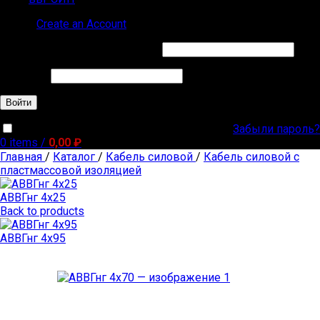
Sign in
Create an Account
Обязательно
Имя пользователя или Email
*
Обязательно
Пароль
*
Войти
Забыли пароль?
Запомнить меня
0
items
/
0,00
₽
Главная
/
Каталог
/
Кабель силовой
/
Кабель силовой с
пластмассовой изоляцией
АВВГнг 4х25
Back to products
АВВГнг 4х95