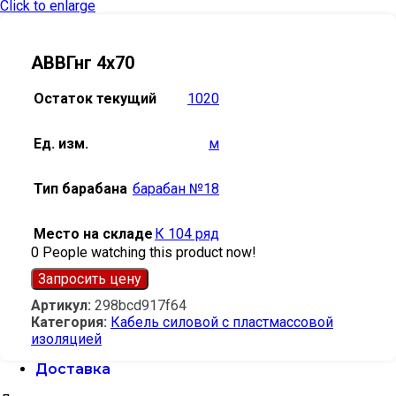
Click to enlarge
АВВГнг 4х70
Остаток текущий
1020
Ед. изм.
м
Тип барабана
барабан №18
Место на складе
К 104 ряд
0
People watching this product now!
Запросить цену
Артикул:
298bcd917f64
Категория:
Кабель силовой с пластмассовой
изоляцией
Доставка