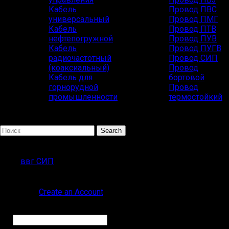
Кабель
Провод ПВС
универсальный
Провод ПМГ
Кабель
Провод ПТВ
нефтепогружной
Провод ПУВ
Кабель
Провод ПУГВ
радиочастотный
Провод СИП
(коаксиальный)
Провод
Кабель для
бортовой
горнорудной
Провод
промышленности
термостойкий
Search
ПОПУЛЯРНЫЕ ЗАПРОСЫ
ввг СИП
Sign in
Create an Account
Обязательно
Имя пользователя или Email
*