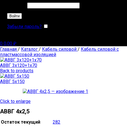
Обязательно
Пароль
*
Войти
Забыли пароль?
Запомнить меня
0
0,00
₽
Главная
/
Каталог
/
Кабель силовой
/
Кабель силовой с
пластмассовой изоляцией
АВВГ 3х120+1х70
Back to products
АВВГ 5х150
Click to enlarge
АВВГ 4х2,5
Остаток текущий
282