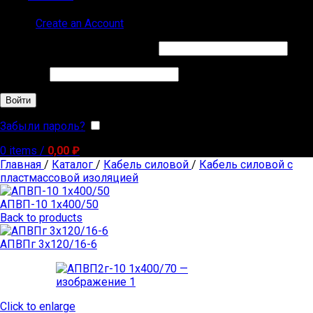
Sign in
Create an Account
Обязательно
Имя пользователя или Email
*
Обязательно
Пароль
*
Войти
Забыли пароль?
Запомнить меня
0
items
/
0,00
₽
Главная
/
Каталог
/
Кабель силовой
/
Кабель силовой с
пластмассовой изоляцией
АПВП-10 1х400/50
Back to products
АПВПг 3х120/16-6
Click to enlarge