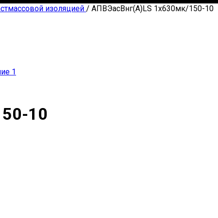
астмассовой изоляцией
/
АПВЭасВнг(А)LS 1х630мк/150-10
150-10