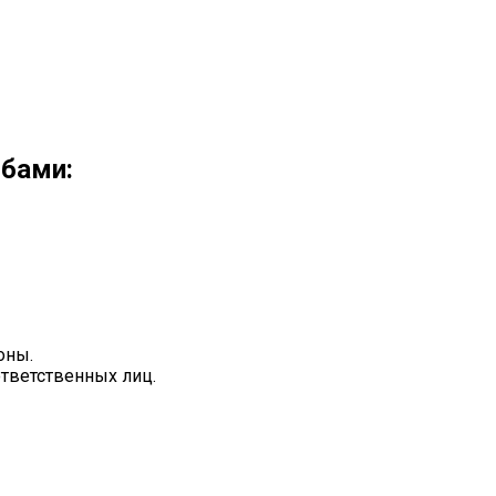
обами:
оны.
ответственных лиц.