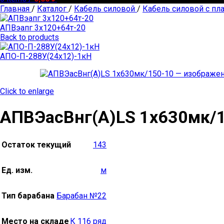
Главная
/
Каталог
/
Кабель силовой
/
Кабель силовой с пл
АПВэапг 3х120+64т-20
Back to products
АПО-П-288У(24х12)-1кН
Click to enlarge
АПВЭасВнг(А)LS 1х630мк/
Остаток текущий
143
Ед. изм.
м
Тип барабана
Барабан №22
Место на складе
К 116 ряд