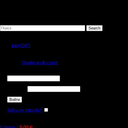
Search
ПОПУЛЯРНЫЕ ЗАПРОСЫ
ввг СИП
Sign in
Create an Account
Обязательно
Имя пользователя или Email
*
Обязательно
Пароль
*
Войти
Забыли пароль?
Запомнить меня
0
items
/
0,00
₽