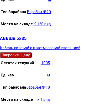
Тип барабана
Барабан №20
Место на складе
К 120 ряд
АВБШв 5х35
Кабель силовой с пластмассовой изоляцией
Запросить цену
Остаток текущий
1005
Ед. изм.
м
Тип барабана
барабан №18
Место на складе
к 1 ряд