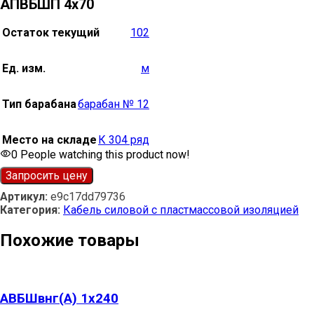
АПВБШП 4х70
Остаток текущий
102
Ед. изм.
м
Тип барабана
барабан № 12
Место на складе
К 304 ряд
0
People watching this product now!
Запросить цену
Артикул:
e9c17dd79736
Категория:
Кабель силовой с пластмассовой изоляцией
Похожие товары
АВБШвнг(А) 1х240