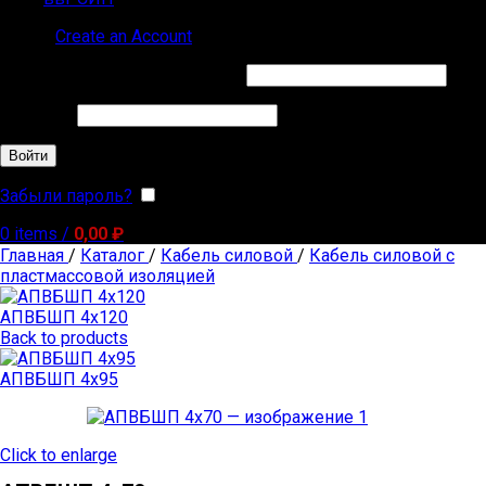
Sign in
Create an Account
Обязательно
Имя пользователя или Email
*
Обязательно
Пароль
*
Войти
Забыли пароль?
Запомнить меня
0
items
/
0,00
₽
Главная
/
Каталог
/
Кабель силовой
/
Кабель силовой с
пластмассовой изоляцией
АПВБШП 4х120
Back to products
АПВБШП 4х95
Click to enlarge