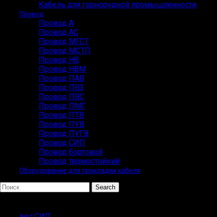
Кабель для горнорудной промышленности
Провод
Провод А
Провод АС
Провод МГСТ
Провод МСТП
Провод НВ
Провод НВМ
Провод ПАВ
Провод ПВ3
Провод ПВС
Провод ПМГ
Провод ПТВ
Провод ПУВ
Провод ПУГВ
Провод СИП
Провод бортовой
Провод термостойкий
Оборудование для прокладки кабеля
Search
ПОПУЛЯРНЫЕ ЗАПРОСЫ
ввг СИП