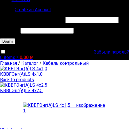
Sign in
Create an Account
Обязательно
Имя пользователя или Email
*
Обязательно
Пароль
*
Войти
Забыли пароль?
Запомнить меня
0
items
/
0,00
₽
Главная
/
Каталог
/
Кабель контрольный
КВВГЭнг(А)LS 4х1,0
Back to products
КВВГЭнг(А)LS 4х2,5