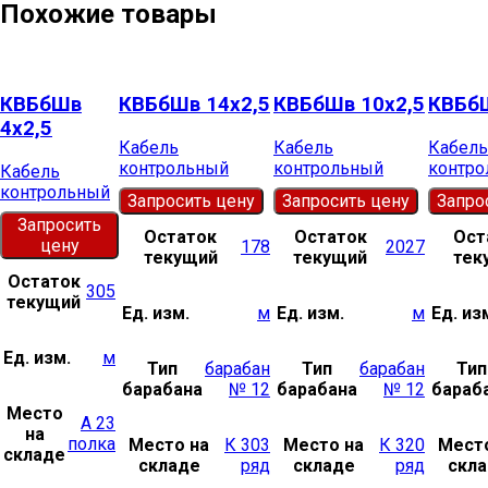
Похожие товары
КВБбШв
КВБбШв 14х2,5
КВБбШв 10х2,5
КВБбШ
4х2,5
Кабель
Кабель
Кабель
контрольный
контрольный
контр
Кабель
контрольный
Запросить цену
Запросить цену
Запро
Запросить
Остаток
Остаток
Ост
цену
178
2027
текущий
текущий
тек
Остаток
305
текущий
Ед. изм.
м
Ед. изм.
м
Ед. из
Ед. изм.
м
Тип
барабан
Тип
барабан
Тип
барабана
№ 12
барабана
№ 12
бараб
Место
А 23
на
полка
Место на
К 303
Место на
К 320
Мест
складе
складе
ряд
складе
ряд
скл