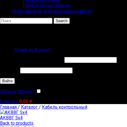
Провод бортовой
Провод термостойкий
Оборудование для прокладки кабеля
Search
ПОПУЛЯРНЫЕ ЗАПРОСЫ
ВВГ СИП
Sign in
Create an Account
Обязательно
Имя пользователя или Email
*
Обязательно
Пароль
*
Войти
Забыли пароль?
Запомнить меня
0
items
/
0,00
₽
Главная
/
Каталог
/
Кабель контрольный
АКВВГ 5х4
Back to products