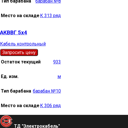
Тип барабана
барабан №8
Место на складе
К 313 ряд
АКВВГ 5х4
Кабель контрольный
Запросить цену
Остаток текущий
933
Ед. изм.
м
Тип барабана
барабан №10
Место на складе
К 306 ряд
ТД "Электрокабель"​