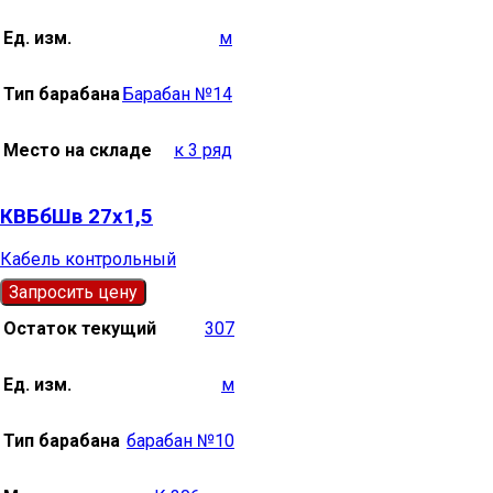
Ед. изм.
м
Тип барабана
Барабан №14
Место на складе
к 3 ряд
КВБбШв 27х1,5
Кабель контрольный
Запросить цену
Остаток текущий
307
Ед. изм.
м
Тип барабана
барабан №10