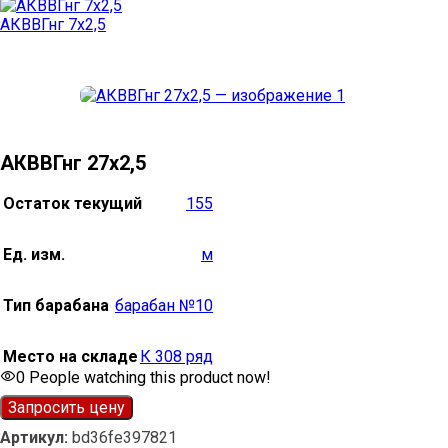
АКВВГнг 7х2,5
АКВВГнг 27х2,5
Остаток текущий
155
Ед. изм.
м
Тип барабана
барабан №10
Место на складе
К 308 ряд
0
People watching this product now!
Запросить цену
Артикул:
bd36fe397821