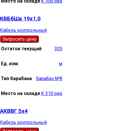
Место на складе
К 306 ряд
КВБбШв 19х1,0
Кабель контрольный
Запросить цену
Остаток текущий
305
Ед. изм.
м
Тип барабана
барабан №8
Место на складе
К 310 ряд
АКВВГ 5х4
Кабель контрольный