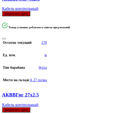
Кабель контрольный
Запросить цену
Товар успешно добавлен в список предложений
Остаток текущий
270
Ед. изм.
м
Тип барабана
бухта
Место на складе
А 27 полка
АКВВГнг 27х2,5
Кабель контрольный
Запросить цену