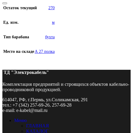
Остаток текущий
270
Ед. изм.
м
Тип барабана
бухта
Место на складе
А 27 полка
ТД "Электрокабель"​
Комплектация предприятий и строящихся объектов кабельно-
проводниковой продукцией.
614047, РФ, г.Пермь, ул.Соликамская, 291
тел.: +7 (342) 257-69-26, 257-69-28
e-mail: e-kabel@mail.ru
Меню
ГЛАВНАЯ
КАТАЛОГ