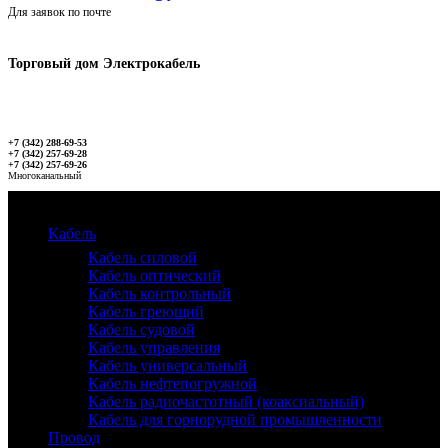
Для заявок по почте
Торговый дом Электрокабель
+7 (342) 288-69-53
+7 (342) 257-69-28
+7 (342) 257-69-26
Многоканальный
Каталог
Кабель
Кабель силовой
Кабель оптический
Кабель контрольный
Кабель греющий
Кабель судовой
Кабель управления
Кабель универсальный
Кабель нефтепогружной
Кабель радиочастотный (коаксиальный)
Кабель для горнорудной промышленности
Провод