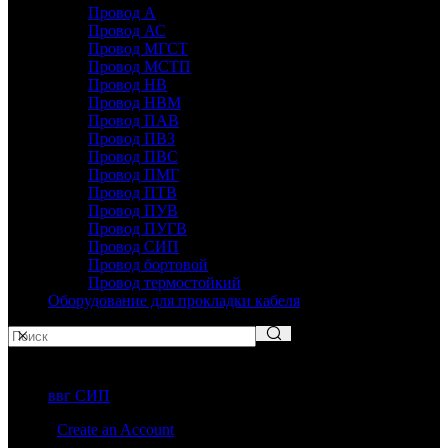
Провод А
Провод АС
Провод МГСТ
Провод МСТП
Провод НВ
Провод НВМ
Провод ПАВ
Провод ПВ3
Провод ПВС
Провод ПМГ
Провод ПТВ
Провод ПУВ
Провод ПУГВ
Провод СИП
Провод бортовой
Провод термостойкий
Оборудование для прокладки кабеля
Популярные запросы
ввг СИП
Sign in
Create an Account