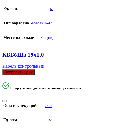
Ед. изм.
м
Тип барабана
Барабан №14
Место на складе
к 3 ряд
КВБбШв 19х1,0
Кабель контрольный
Запросить цену
Товар успешно добавлен в список предложений
Остаток текущий
305
Ед. изм.
м