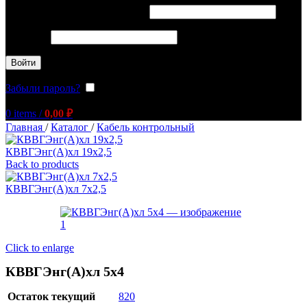
Обязательно
Имя пользователя или Email
*
Обязательно
Пароль
*
Войти
Забыли пароль?
Запомнить меня
0
items
/
0,00
₽
Главная
/
Каталог
/
Кабель контрольный
КВВГЭнг(А)хл 19х2,5
Back to products
КВВГЭнг(А)хл 7х2,5
Click to enlarge
КВВГЭнг(А)хл 5х4
Остаток текущий
820