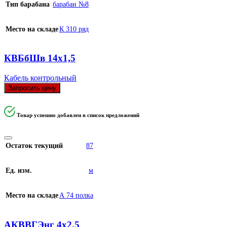
Тип барабана
барабан №8
Место на складе
К 310 ряд
КВБбШв 14х1,5
Кабель контрольный
Запросить цену
Товар успешно добавлен в список предложений
Остаток текущий
87
Ед. изм.
м
Место на складе
А 74 полка
АКВВГЭнг 4х2,5