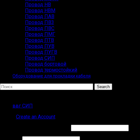
Провод НВ
Провод НВМ
Провод ПАВ
Провод ПВ3
Провод ПВС
Провод ПМГ
Провод ПТВ
Провод ПУВ
Провод ПУГВ
Провод СИП
Провод бортовой
Провод термостойкий
Оборудование для прокладки кабеля
Search
ПОПУЛЯРНЫЕ ЗАПРОСЫ
ввг СИП
Sign in
Create an Account
Обязательно
Имя пользователя или Email
*
Обязательно
Пароль
*