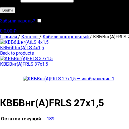
Войти
Забыли пароль?
Запомнить меня
0
0,00
₽
Главная
/
Каталог
/
Кабель контрольный
/
КВБВнг(А)FRLS 
КВБбШнг(А)LS 4х1,5
Back to products
КВБВнг(А)FRLS 37х1,5
КВБВнг(А)FRLS 27х1,5
Остаток текущий
189