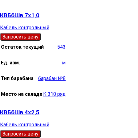
КВБбШв 7х1,0
Кабель контрольный
Запросить цену
Остаток текущий
543
Ед. изм.
м
Тип барабана
барабан №8
Место на складе
К 310 ряд
КВБбШв 4х2,5
Кабель контрольный
Запросить цену