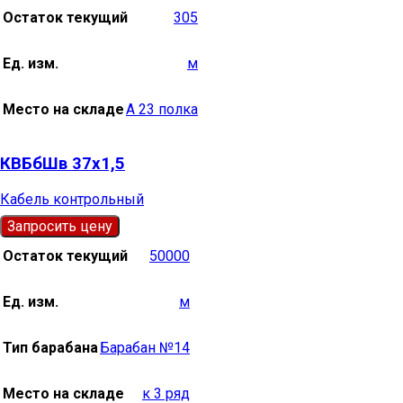
Остаток текущий
305
Ед. изм.
м
Место на складе
А 23 полка
КВБбШв 37х1,5
Кабель контрольный
Запросить цену
Остаток текущий
50000
Ед. изм.
м
Тип барабана
Барабан №14
Место на складе
к 3 ряд