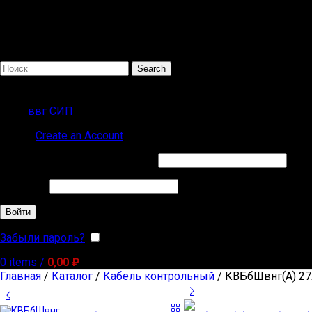
Search
Популярные запросы
ввг СИП
Sign in
Create an Account
Обязательно
Имя пользователя или Email
*
Обязательно
Пароль
*
Войти
Забыли пароль?
Запомнить меня
0
items
/
0,00
₽
Главная
/
Каталог
/
Кабель контрольный
/
КВБбШвнг(А) 27