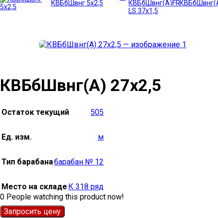
КВБбШвнг 5х2,5
КВБбШвнг(А
КВБбШвнг(А) 27х2,5
Остаток текущий
505
Ед. изм.
м
Тип барабана
барабан № 12
Место на складе
К 318 ряд
0
People watching this product now!
Запросить цену