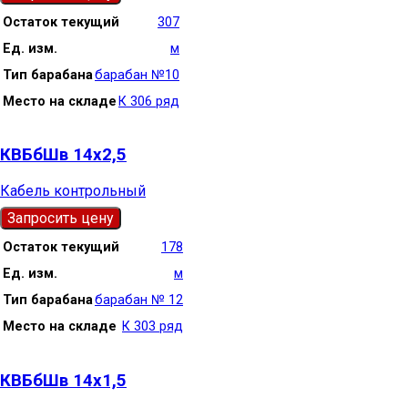
Остаток текущий
307
Ед. изм.
м
Тип барабана
барабан №10
Место на складе
К 306 ряд
КВБбШв 14х2,5
Кабель контрольный
Запросить цену
Остаток текущий
178
Ед. изм.
м
Тип барабана
барабан № 12
Место на складе
К 303 ряд
КВБбШв 14х1,5