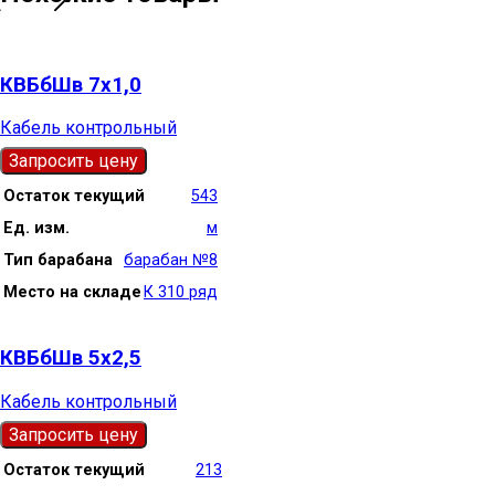
КВБбШв 7х1,0
Кабель контрольный
Запросить цену
Остаток текущий
543
Ед. изм.
м
Тип барабана
барабан №8
Место на складе
К 310 ряд
КВБбШв 5х2,5
Кабель контрольный
Запросить цену
Остаток текущий
213