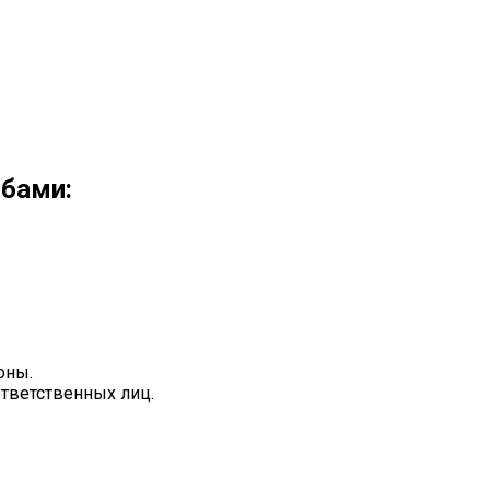
обами:
оны.
ответственных лиц.